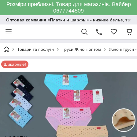
Розміри приблизні. Товар для магазинів. Вайбер
0677744509
Оптовая компания «Платки и шарфы» - нижнее белье, трус
Товари та послуги
Труси Жіночі оптом
Жіночі труси -
Шикарные!