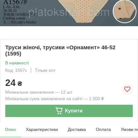
Труси жіночі, трусики «Орнамент» 46-52
(1595)
В наявності
Код: 1567с
Тільки опт
24
₴
Мінімальне замовлення — 12 шт.
Мінімальна сума замовлення на сайті — 1 000 ₴
Купити
Опис
Характеристики
Доставка
Оплата
Умови п