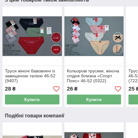
Труси жіночі бавовняні із
Кольорові трусики, жіноча
Трус
завищеною талією 46-52
спідня білизна «Спорт
46-5
(9407)
Пояс» 46-52 (0322)
(722
28
26
25
₴
₴
Купити
Купити
Подібні товари компанії