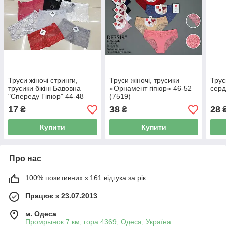
Труси жіночі стринги,
Труси жіночі, трусики
Трус
трусики бікіні Бавовна
«Орнамент гіпюр» 46-52
серд
"Спереду Гіпюр" 44-48
(7519)
17
38
28
₴
₴
Купити
Купити
Про нас
100% позитивних з 161 відгука за рік
Працює з 23.07.2013
м. Одеса
Промрынок 7 км, гора 4369, Одеса, Україна