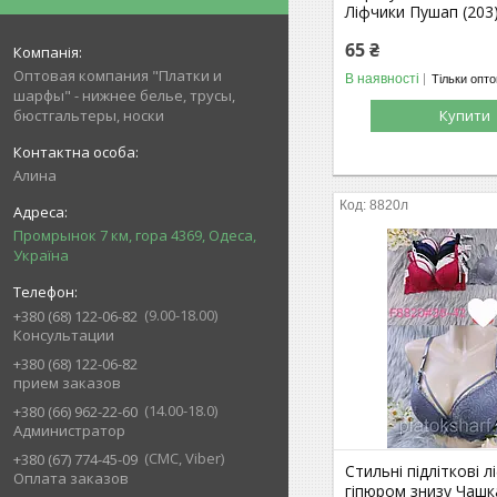
Ліфчики Пушап (203
65 ₴
Оптовая компания "Платки и
В наявності
Тільки опт
шарфы" - нижнее белье, трусы,
бюстгальтеры, носки
Купити
Алина
8820л
Промрынок 7 км, гора 4369, Одеса,
Україна
9.00-18.00
+380 (68) 122-06-82
Консультации
+380 (68) 122-06-82
прием заказов
14.00-18.0
+380 (66) 962-22-60
Администратор
СМС, Viber
+380 (67) 774-45-09
Стильні підліткові л
Оплата заказов
гіпюром знизу Чашка