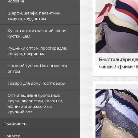
чоловічі
Шарфи, шарфи, палантини,
хомути, снуд оптом
Хустка оптом головний, жіночі
хустки, шалі
Рушники оптом, простирадла,
ковдри, покривала
Бюстгальтери для 
Носовий хустку. Носові хустки
чашки. Ліфчики П
оптом
Товари для дому, госптовари
Опт спеціальні пропозиції:
труси, шкарпетки, колготки,
ліфчики зі знижкою на
крупний опт
Прайс-листы
Новости