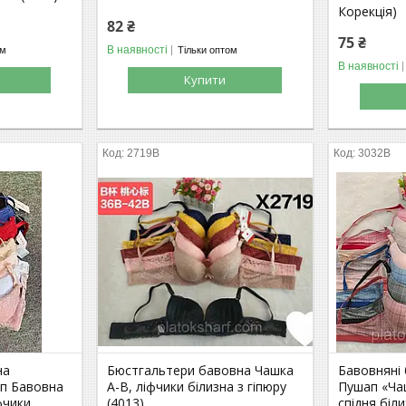
Корекція)
82 ₴
75 ₴
В наявності
ом
Тільки оптом
В наявності
Купити
2719В
3032В
на
Бюстгальтери бавовна Чашка
Бавовняні
п Бавовна
А-В, ліфчики білизна з гіпюру
Пушап «Ча
фчики
(4013)
спідня біл