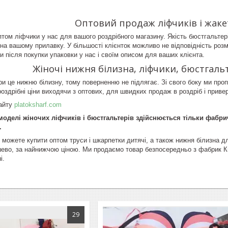
Оптовий продаж ліфчиків і жакет
том ліфчики у нас для вашого роздрібного магазину. Якість бюстгальтері
 на вашому прилавку. У більшості клієнток можливо не відповідність роз
и після покупки упаковки у нас і своїм описом для ваших клієнта.
Жіночі нижня білизна, ліфчики, бюстгаль
ри це нижню білизну, тому поверненню не підлягає. Зі свого боку ми проп
оздрібні ціни виходячи з оптових, для швидких продаж в роздріб і привер
айту
platoksharf.com
оделі жіночих ліфчиків і бюстгальтерів здійснюється тільки фабри
.
можете купити оптом труси і шкарпетки дитячі, а також нижня білизна для 
ево, за найнижчою ціною. Ми продаємо товар безпосередньо з фабрик Ки
і.
29