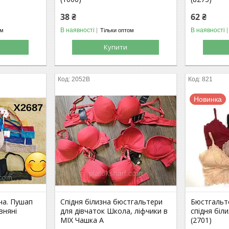
38 ₴
62 ₴
В наявності
В наявності
ом
Тільки оптом
Купити
2052В
821
Новинка
ча. Пушап
Спідня білизна бюстгальтери
Бюстгальт
вняні
для дівчаток Школа, ліфчики в
спідня біл
MIX Чашка А
(2701)