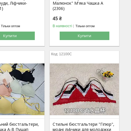
руди, Ліфчики-
Малюнок" М'яка Чашка А
1)
(2306)
45 ₴
В наявності
Тільки оптом
Тільки оптом
Купити
Купити
12100С
ьний бюстгальтери,
Стильні бюстгальтери "Гіпюр",
ашка А-В Пушап
модні ліфчики для молодіжки