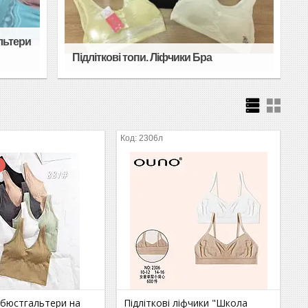
льтери
Підліткові топи. Ліфчики Бра
2306л
к
 бюстгальтери на
Підліткові ліфчики "Школа