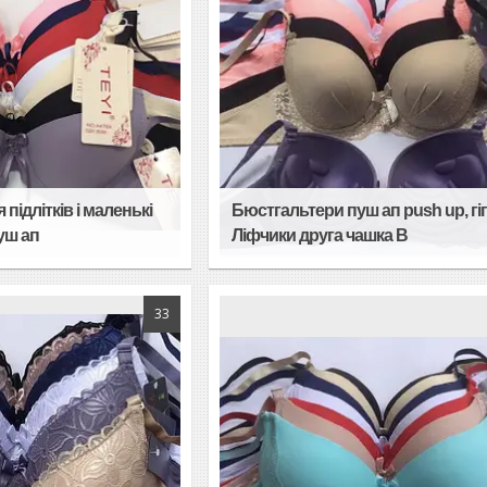
підлітків і маленькі
Бюстгальтери пуш ап push up, гі
уш ап
Ліфчики друга чашка В
33