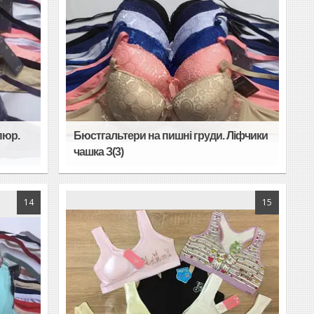
пюр.
Бюстгальтери на пишні груди. Ліфчики
чашка З(3)
14
15