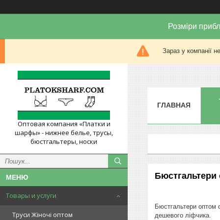
Розміри прибл
Зараз у компанії н
ГЛАВНАЯ
Оптовая компания «Платки и
шарфы» - нижнее белье, трусы,
бюстгальтеры, носки
Бюстгальтери 
Товары и услуги
Бюстгальтери оптом с
Труси Жіночі оптом
дешевого ліфчика.