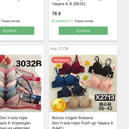
Чашка А-В (8820)
78 ₴
В наявності
Тільки оптом
Тільки оптом
Купити
Купити
2713В
Новинка
 бюстгальтери
Якісна спідня білизна.
шка А Корекція»
Бюстгальтери Push up Чашка А
изна на невеликі
(6441)