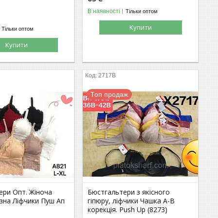
В наявності
Тільки оптом
Купити
Тільки оптом
Купити
2717В
Топ продаж
ери Опт. Жіноча
Бюстгальтери з якісного
изна Ліфчики Пуш Ап
гіпюру, ліфчики Чашка А-В
корекція. Push Up (8273)