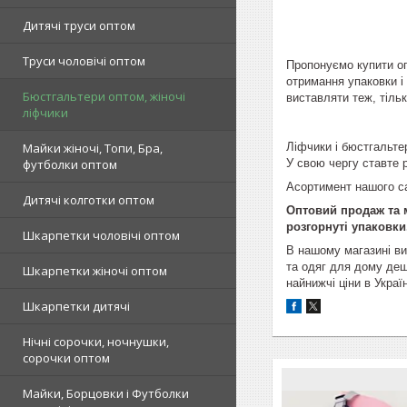
Дитячі труси оптом
Труси чоловічі оптом
Пропонуємо купити оп
отримання упаковки і
Бюстгальтери оптом, жіночі
виставляти теж, тільк
ліфчики
Майки жіночі, Топи, Бра,
Ліфчики і бюстгальте
футболки оптом
У свою чергу ставте р
Асортимент нашого с
Дитячі колготки оптом
Оптовий продаж та м
розгорнуті упаковки
Шкарпетки чоловічі оптом
В нашому магазині ви 
та одяг для дому деш
Шкарпетки жіночі оптом
найнижчі ціни в Україн
Шкарпетки дитячі
Нічні сорочки, ночнушки,
сорочки оптом
Майки, Борцовки і Футболки