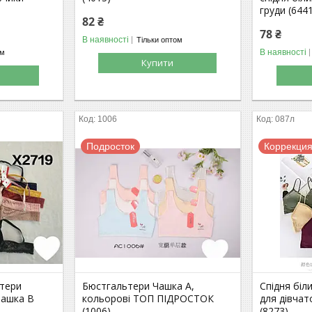
груди (644
82 ₴
78 ₴
В наявності
Тільки оптом
В наявності
ом
Купити
1006
087л
Подросток
Коррекци
ьтери
Бюстгальтери Чашка А,
Спідня біл
Чашка В
кольорові ТОП ПІДРОСТОК
для дівчат
(1006)
(8273)