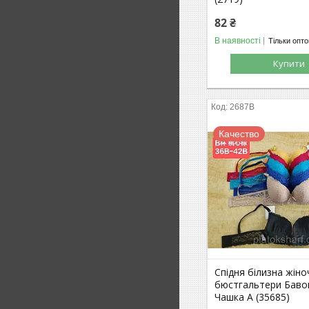
82 ₴
В наявності
Тільки опт
Купити
2687В
Качество
Спідня білизна жіно
бюстгальтери Баво
Чашка А (35685)