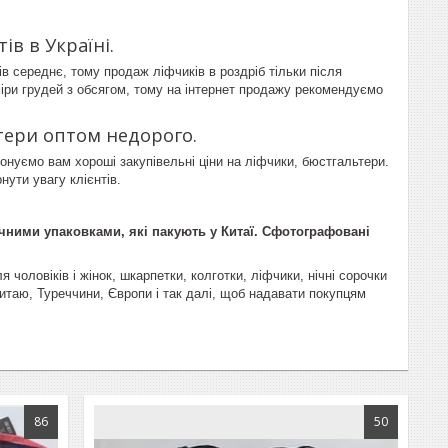
ів в Україні.
в середнє, тому продаж ліфчиків в роздріб тільки після
міри грудей з обсягом, тому на інтернет продажу рекомендуємо
тери оптом недорого.
онуємо вам хороші закупівельні ціни на ліфчики, бюстгальтери.
нути увагу клієнтів.
чними упаковками, які пакують у Китаї. Сфотографовані
чоловіків і жінок, шкарпетки, колготки, ліфчики, нічні сорочки
таю, Туреччини, Європи і так далі, щоб надавати покупцям
86
50