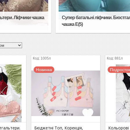
ьтери. Ліфчики чашка
Супер батальні ліфчики. Бюстга
чашка Е(5)
1005л
881л
Новинка
Подросто
тгальтери.
Бюджетні Топ, Корекція,
Кольорові