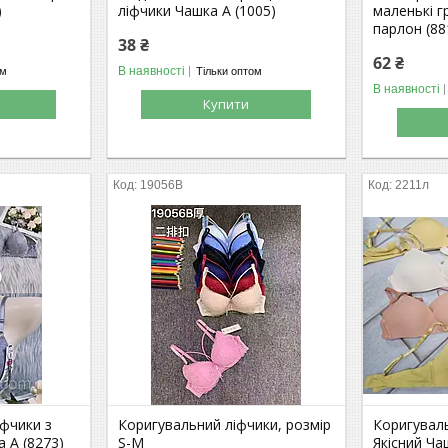
)
ліфчики Чашка А (1005)
маленькі г
парлон (88
38 ₴
62 ₴
В наявності
ом
Тільки оптом
В наявності
Купити
19056В
2211л
іфчики з
Коригувальний ліфчики, розмір
Коригувал
 А (8273)
S-M
Якісний Ч