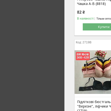
Чашка А-В (8818)
82 ₴
В наявності
Тільки опт
Купити
2719В
Підліткові бюстгал
"Верезні", ліфчики 
(2719)