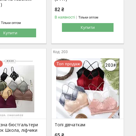
1)
82 ₴
В наявності
Тільки оптом
Тільки оптом
Купити
Купити
203
я
Топ продаж
изна бюстгальтери
Топі дівчаткам
ок Школа, ліфчики
65 ₴