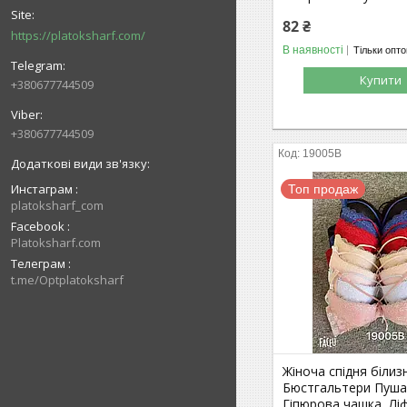
82 ₴
https://platoksharf.com/
В наявності
Тільки опт
Купити
+380677744509
+380677744509
19005В
Инстаграм
Топ продаж
platoksharf_com
Facebook
Platoksharf.com
Телеграм
t.me/Optplatoksharf
Жіноча спідня білиз
Бюстгальтери Пуша
Гіпюрова чашка, Лі