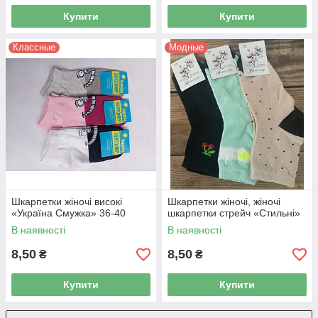
Купити
Купити
Классные
Модные
Шкарпетки жіночі високі
Шкарпетки жіночі, жіночі
«Україна Смужка» 36-40
шкарпетки стрейч «Стильні»
В наявності
В наявності
8,50
8,50
₴
₴
Купити
Купити