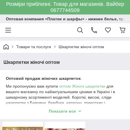
Розміри приблизні. Товар для магазинів. Вайбер
0677744509
Оптовая компания «Платки и шарфы» - нижнее белье, трус
Товари та послуги
Шкарпетки жіночі оптом
Шкарпетки жіночі оптом
Оптовий продаж жіночих шкарпеток
.
Ми пропонуємо вам купити
оптом Жіночі шкарпетки
для
вашого магазину по найактуальнішим цінами в Україні і в
шикарному асортименті моделей. Короткі, високі, сліди
шкарпетки з Бавовни, бамбука, капрону, трикотажу і
,звичайно ж, теплі Махрові шкарпетки Жіночі.
Показати все
~
Шкарпетки жіночі кольорові, однотонні;
~Шкарпетки оптом високі, короткі;