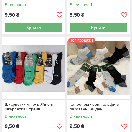
Наші менеджера нададуть Вам компетентну консультацію і
В наявності
В наявності
оформлять замовлення. Будемо раді працювати з Вами!
9,50
8,50
₴
₴
Купити
Купити
Топ продажів
Шкарпетки жіночі, Жіночі
Капронові чорні гольфи в
шкарпетки Стрейч
пакованні 80 ден
В наявності
В наявності
9,50
9,50
₴
₴