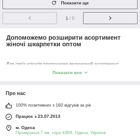
Показати ще
1
/ 5
Допоможемо розширити асортимент
жіночі шкарпетки оптом
Для своїх клієнтів пропонуємо величезний асортимент
жіночих шкарпеток: шкарпетки жіночі кольорові, однотонні
Показати все
жіночі шкарпетки оптом; носки високі, короткі, носки
бавовняні, бамбукові. При покупці від 10 000 грн
індивідуальні супер вигідні ціни. Регулярний привоз новинок,
Про нас
швидка відправка замовлень у регіон покупця. Для вас
завжди на зв'язку персональний менеджер, доступний
100% позитивних з 160 відгуків за рік
онлайн-каталог, діють оптові ціни.
Клієнтам подобається наш каталог
Працює з 23.07.2013
жіночих шкарпеток
м. Одеса
Вся продукція стабільної якості
Промрынок 7 км, гора 4369, Одеса, Україна