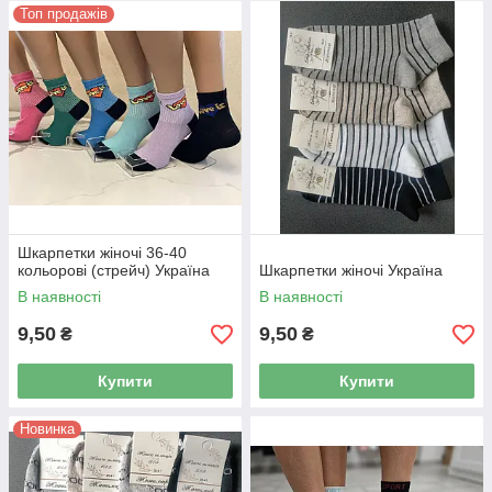
Топ продажів
Шкарпетки жіночі 36-40
кольорові (стрейч) Україна
Шкарпетки жіночі Україна
В наявності
В наявності
9,50
9,50
₴
₴
Купити
Купити
Новинка