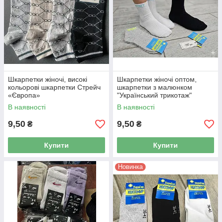
Шкарпетки жіночі, високі
Шкарпетки жіночі оптом,
кольорові шкарпетки Стрейч
шкарпетки з малюнком
«Європа»
"Український трикотаж"
В наявності
В наявності
9,50
9,50
₴
₴
Купити
Купити
Новинка