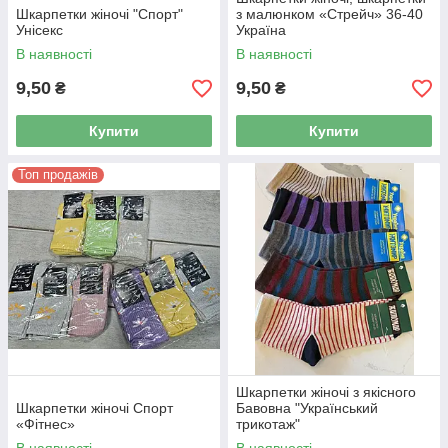
Шкарпетки жіночі "Спорт"
з малюнком «Стрейч» 36-40
Унісекс
Україна
В наявності
В наявності
9,50
9,50
₴
₴
Купити
Купити
Топ продажів
Шкарпетки жіночі з якісного
Шкарпетки жіночі Спорт
Бавовна "Український
«Фітнес»
трикотаж"