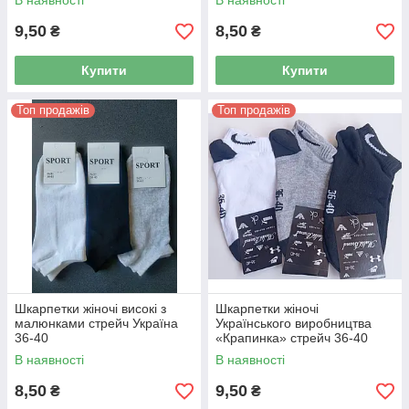
В наявності
В наявності
9,50
8,50
₴
₴
Купити
Купити
Топ продажів
Топ продажів
Шкарпетки жіночі високі з
Шкарпетки жіночі
малюнками стрейч Україна
Українського виробництва
36-40
«Крапинка» стрейч 36-40
В наявності
В наявності
8,50
9,50
₴
₴