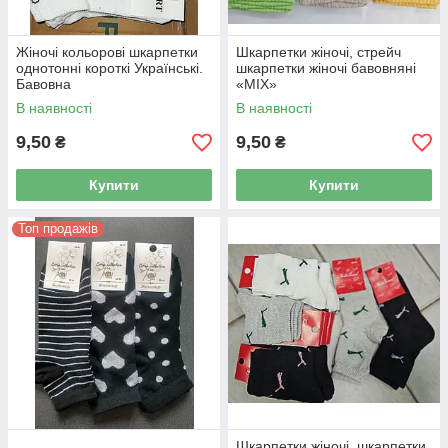
Жіночі кольорові шкарпетки
Шкарпетки жіночі, стрейч
однотонні короткі Українські.
шкарпетки жіночі бавовняні
Бавовна
«MIX»
В наявності
В наявності
9,50
9,50
₴
₴
Купити
Купити
Топ продажів
Шкарпетки жіночі, шкарпетки