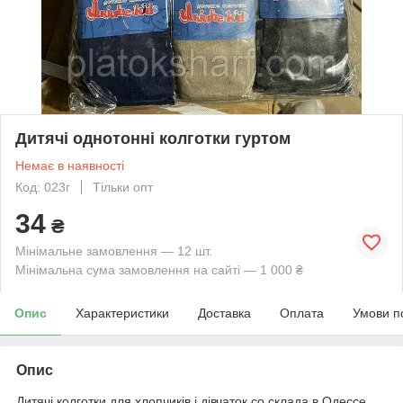
Дитячі однотонні колготки гуртом
Немає в наявності
Код: 023г
Тільки опт
34
₴
Мінімальне замовлення — 12 шт.
Мінімальна сума замовлення на сайті — 1 000 ₴
Опис
Характеристики
Доставка
Оплата
Умови п
Опис
Дитячі колготки для хлопчиків і дівчаток со склада в Одессе.