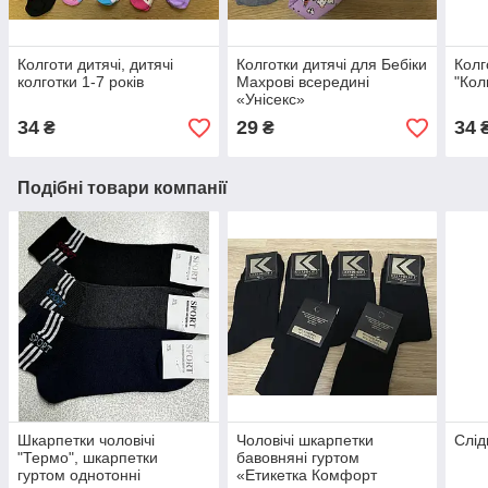
Колготи дитячі, дитячі
Колготки дитячі для Бебіки
Колг
колготки 1-7 років
Махрові всередині
"Кол
«Унісекс»
34
29
34
₴
₴
Подібні товари компанії
Шкарпетки чоловічі
Чоловічі шкарпетки
Слід
"Термо", шкарпетки
бавовняні гуртом
гуртом однотонні
«Етикетка Комфорт