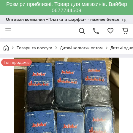
Розміри приблизні. Товар для магазинів. Вайбер
0677744509
Оптовая компания «Платки и шарфы» - нижнее белье, трус
Товари та послуги
Дитячі колготки оптом
Дитячі одно
Топ продажів