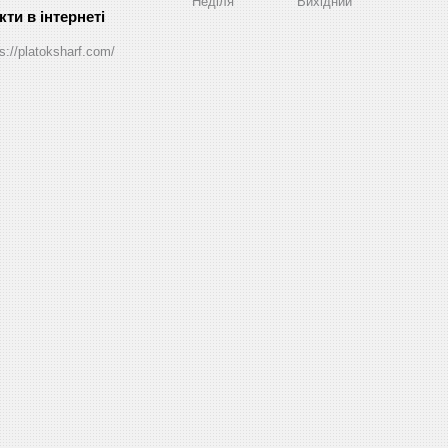
Неділя
Вихідний
s://platoksharf.com/