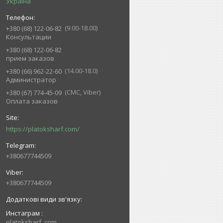
Україна
9.00-18.00
+380 (68) 122-06-82
Консультации
+380 (68) 122-06-82
прием заказов
14.00-18.0
+380 (66) 962-22-60
Администратор
СМС, Viber
+380 (67) 774-45-09
Оплата заказов
https://platoksharf.com/
+380677744509
+380677744509
Инстаграм
platoksharf_com