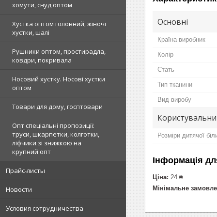
хомути, снуд оптом
Основні
Хустка оптом головний, жіночі
хустки, шалі
Країна виробник
Рушники оптом, простирадла,
Колір
ковдри, покривала
Стать
Носовий хустку. Носові хустки
Тип тканини
оптом
Вид виробу
Товари для дому, госптовари
Користувальни
Опт спеціальні пропозиції:
труси, шкарпетки, колготки,
Розміри дитячої біл
ліфчики зі знижкою на
крупний опт
Інформація дл
Прайс-листы
Ціна:
24 ₴
Мінімальне замовле
Новости
Условия сотрудничества