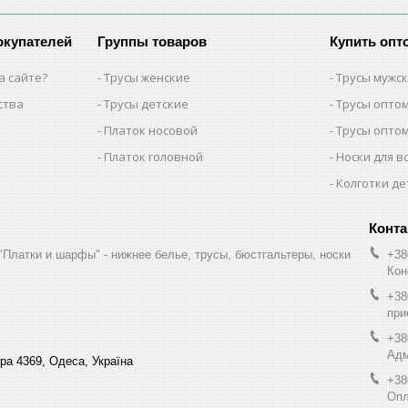
окупателей
Группы товаров
Купить опт
а сайте?
Трусы женские
Трусы мужс
ства
Трусы детские
Трусы опто
Платок носовой
Трусы опто
Платок головной
Носки для в
Колготки де
"Платки и шарфы" - нижнее белье, трусы, бюстгальтеры, носки
+38
Кон
+38
при
+38
Адм
ра 4369, Одеса, Україна
+38
Опл