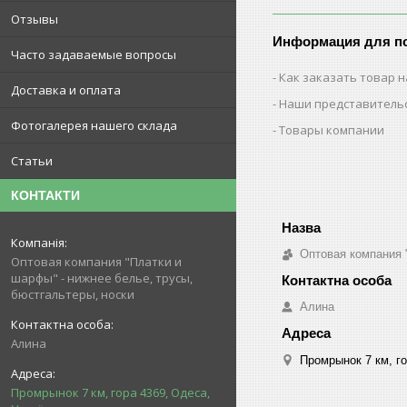
Отзывы
Информация для п
Часто задаваемые вопросы
Как заказать товар н
Доставка и оплата
Наши представитель
Фотогалерея нашего склада
Товары компании
Статьи
КОНТАКТИ
Оптовая компания 
Оптовая компания "Платки и
шарфы" - нижнее белье, трусы,
бюстгальтеры, носки
Алина
Алина
Промрынок 7 км, го
Промрынок 7 км, гора 4369, Одеса,