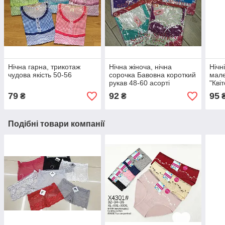
Нічна гарна, трикотаж
Нічна жіноча, нічна
Нічн
чудова якість 50-56
сорочка Бавовна короткий
мале
рукав 48-60 асорті
"Кві
(102
79
92
95
₴
₴
Подібні товари компанії