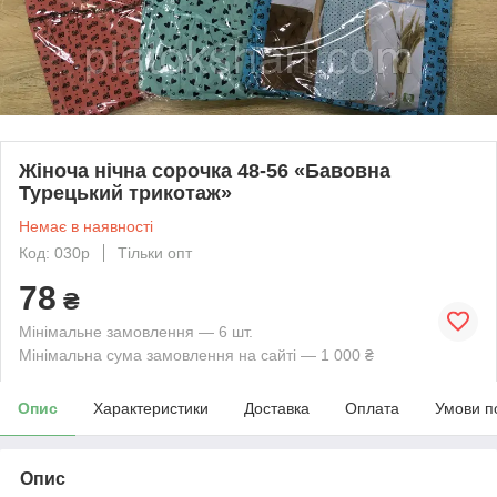
Жіноча нічна сорочка 48-56 «Бавовна
Турецький трикотаж»
Немає в наявності
Код: 030р
Тільки опт
78
₴
Мінімальне замовлення — 6 шт.
Мінімальна сума замовлення на сайті — 1 000 ₴
Опис
Характеристики
Доставка
Оплата
Умови п
Опис