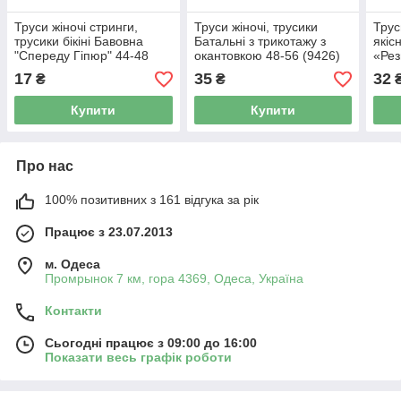
Труси жіночі стринги,
Труси жіночі, трусики
Трус
трусики бікіні Бавовна
Батальні з трикотажу з
якіс
"Спереду Гіпюр" 44-48
окантовкою 48-56 (9426)
«Рез
(928
17
35
32
₴
₴
Купити
Купити
Про нас
100% позитивних з 161 відгука за рік
Працює з 23.07.2013
м. Одеса
Промрынок 7 км, гора 4369, Одеса, Україна
Контакти
Сьогодні працює з 09:00 до 16:00
Показати весь графік роботи