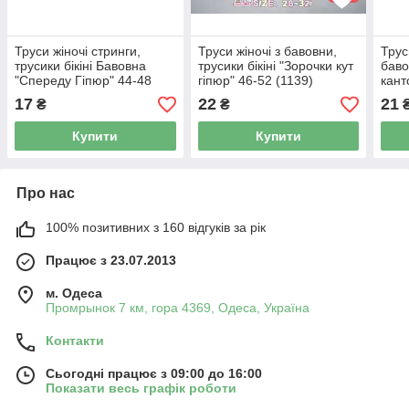
Труси жіночі стринги,
Труси жіночі з бавовни,
Трус
трусики бікіні Бавовна
трусики бікіні "Зорочки кут
баво
"Спереду Гіпюр" 44-48
гіпюр" 46-52 (1139)
кант
17
22
21
₴
₴
Купити
Купити
Про нас
100% позитивних з 160 відгуків за рік
Працює з 23.07.2013
м. Одеса
Промрынок 7 км, гора 4369, Одеса, Україна
Контакти
Сьогодні працює з 09:00 до 16:00
Показати весь графік роботи