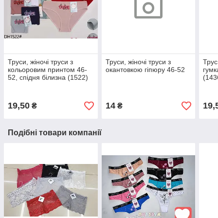
Труси, жіночі труси з
Труси, жіночі труси з
Трус
кольоровим принтом 46-
окантовкою гіпюру 46-52
гумк
52, спідня білизна (1522)
(143
19,50
14
19,
₴
₴
Подібні товари компанії