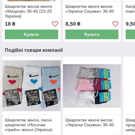
Шкарпетки високі жіночі
Шкарпетки жіночі високі
Капр
«Махрові» 36-40 (23-25
«Україна Смужка» 36-40
пако
Україна)
18
8,50
9,5
₴
₴
Купити
Купити
Подібні товари компанії
Шкарпетки жіночі, якісні
Шкарпетки жіночі високі
Шкар
шкарпетки «Носочки
«Україна Смужка» 36-40
прод
стрейч» жіночі (Україна)
шкар