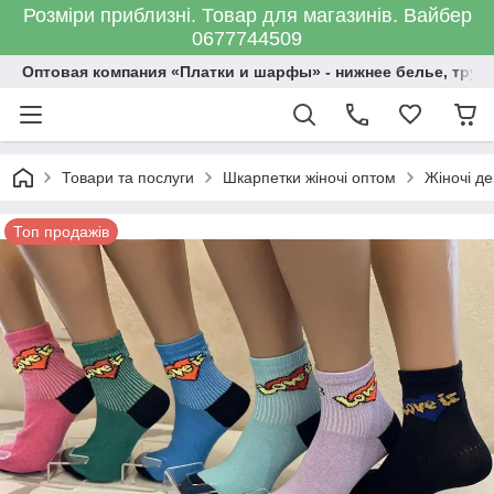
Розміри приблизні. Товар для магазинів. Вайбер
0677744509
Оптовая компания «Платки и шарфы» - нижнее белье, трус
Товари та послуги
Шкарпетки жіночі оптом
Жіночі д
Топ продажів