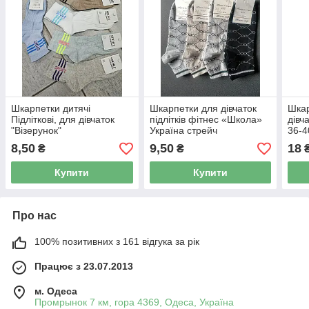
Шкарпетки дитячі
Шкарпетки для дівчаток
Шкар
Підліткові, для дівчаток
підлітків фітнес «Школа»
дівч
"Візерунок"
Україна стрейч
36-4
8,50
9,50
18
₴
₴
Купити
Купити
Про нас
100% позитивних з 161 відгука за рік
Працює з 23.07.2013
м. Одеса
Промрынок 7 км, гора 4369, Одеса, Україна