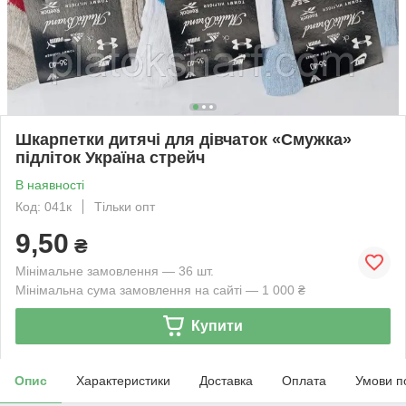
Шкарпетки дитячі для дівчаток «Смужка»
підліток Україна стрейч
В наявності
Код: 041к
Тільки опт
9,50
₴
Мінімальне замовлення — 36 шт.
Мінімальна сума замовлення на сайті — 1 000 ₴
Купити
Опис
Характеристики
Доставка
Оплата
Умови п