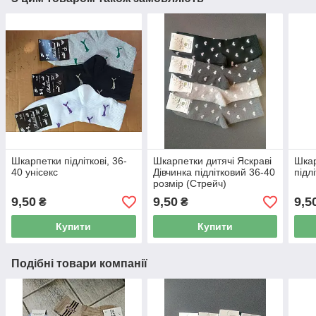
Шкарпетки підліткові, 36-
Шкарпетки дитячі Яскраві
Шкар
40 унісекс
Дівчинка підлітковий 36-40
підл
розмір (Стрейч)
9,50
9,50
9,5
₴
₴
Купити
Купити
Подібні товари компанії