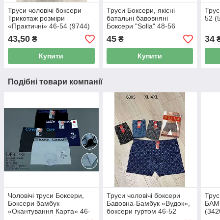
Труси чоловічі боксери
Труси Боксери, якісні
Трус
Трикотаж розміри
батальні бавовняні
52 (
«Практичні» 46-54 (9744)
Боксери "Solla" 48-56
(1656)
43,50
45
34
₴
₴
Купити
Купити
Подібні товари компанії
Чоловічі труси Боксери,
Труси чоловічі боксери
Трус
Боксери бамбук
Бавовна-Бамбук «Вудок»,
БАМБ
«Окантування Карта» 46-
боксери гуртом 46-52
(342
54 (3420)
(5580)