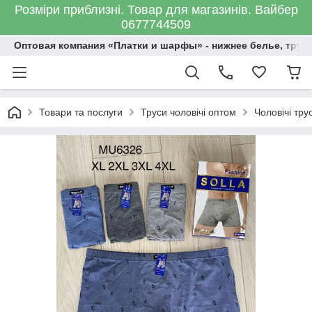
Розміри приблизні. Товар для магазинів. Вайбер
0677744509
Оптовая компания «Платки и шарфы» - нижнее белье, трус
Товари та послуги
Труси чоловічі оптом
Чоловічі тр