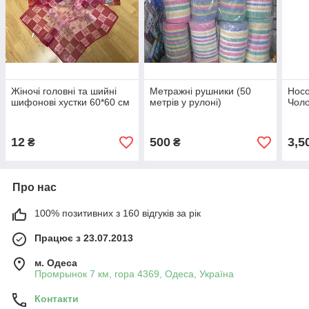
Жіночі головні та шийні
Метражні рушники (50
Носо
шифонові хустки 60*60 см
метрів у рулоні)
Чоло
12
500
3,5
₴
₴
Про нас
100% позитивних з 160 відгуків за рік
Працює з 23.07.2013
м. Одеса
Промрынок 7 км, гора 4369, Одеса, Україна
Контакти