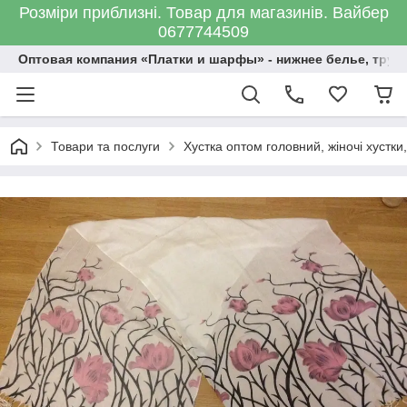
Розміри приблизні. Товар для магазинів. Вайбер
0677744509
Оптовая компания «Платки и шарфы» - нижнее белье, трус
Товари та послуги
Хустка оптом головний, жіночі хустки