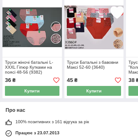
Труси жіночі батальні L-
Труси Батальні з бавовни
Трус
XXXL Гіпюр Кутками на
Максі 52-60 (3640)
"Кол
поясі 48-56 (9382)
Макс
36
45
38
₴
₴
Купити
Купити
Про нас
100% позитивних з 161 відгука за рік
Працює з 23.07.2013