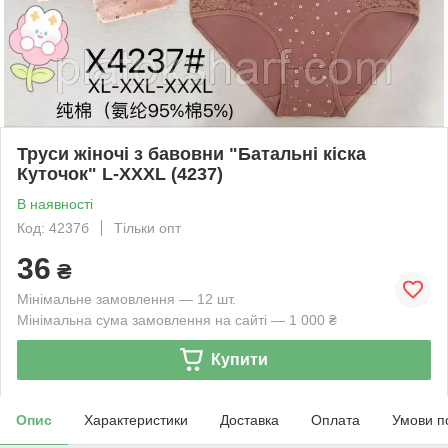
Труси жіночі з бавовни "Батальні кіска
Куточок" L-XXXL (4237)
В наявності
Код: 4237б
Тільки опт
36
₴
Мінімальне замовлення — 12 шт.
Мінімальна сума замовлення на сайті — 1 000 ₴
Купити
Опис
Характеристики
Доставка
Оплата
Умови п