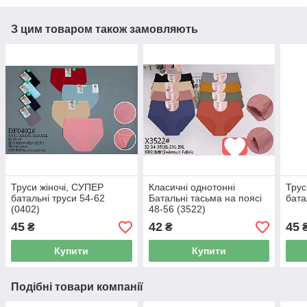
З цим товаром також замовляють
Труси жіночі, СУПЕР
Класичні однотонні
Трус
батальні труси 54-62
Батальні тасьма на поясі
бата
(0402)
48-56 (3522)
45
42
45
₴
₴
Купити
Купити
Подібні товари компанії