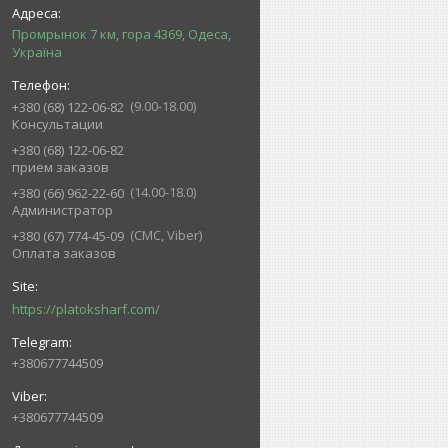
Промрынок 7 км, гора 4369, Одеса,
Україна
9.00-18.00
+380 (68) 122-06-82
Консультации
+380 (68) 122-06-82
прием заказов
14.00-18.0
+380 (66) 962-22-60
Администратор
СМС, Viber
+380 (67) 774-45-09
Оплата заказов
https://platoksharf.com/
+380677744509
+380677744509