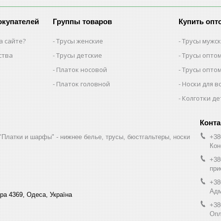
окупателей
Группы товаров
Купить опт
а сайте?
Трусы женские
Трусы мужс
ства
Трусы детские
Трусы опто
Платок носовой
Трусы опто
Платок головной
Носки для в
Колготки де
"Платки и шарфы" - нижнее белье, трусы, бюстгальтеры, носки
+38
Кон
+38
при
+38
Адм
ра 4369, Одеса, Україна
+38
Опл