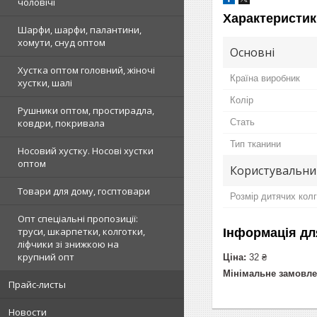
чоловічі
Характеристик
Шарфи, шарфи, палантини,
хомути, снуд оптом
Основні
Хустка оптом головний, жіночі
Країна виробник
хустки, шалі
Колір
Рушники оптом, простирадла,
Стать
ковдри, покривала
Тип тканини
Носовий хустку. Носові хустки
оптом
Користувальни
Товари для дому, госптовари
Розмір дитячих кол
Опт спеціальні пропозиції:
труси, шкарпетки, колготки,
Інформація дл
ліфчики зі знижкою на
крупний опт
Ціна:
32 ₴
Мінімальне замовле
Прайс-листы
Новости