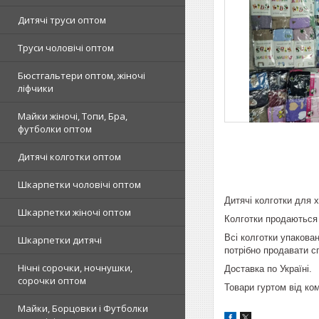
Дитячі труси оптом
Труси чоловічі оптом
Бюстгальтери оптом, жіночі
ліфчики
Майки жіночі, Топи, Бра,
футболки оптом
Дитячі колготки оптом
Шкарпетки чоловічі оптом
Дитячі колготки для х
Шкарпетки жіночі оптом
Колготки продаються 
Всі колготки упакован
Шкарпетки дитячі
потрібно продавати с
Нічні сорочки, ночнушки,
Доставка по Україні.
сорочки оптом
Товари гуртом від ком
Майки, Борцовки і Футболки