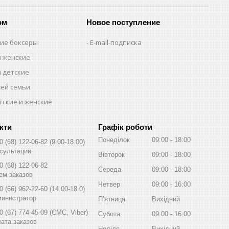
ом
Новое поступление
кие боксеры
E-mail-подписка
м женские
м детские
сей семьи
тские и женские
Графік роботи
Понеділок
09:00
18:00
0 (68) 122-06-82
9.00-18.00
сультации
Вівторок
09:00
18:00
0 (68) 122-06-82
Середа
09:00
18:00
ем заказов
Четвер
09:00
16:00
0 (66) 962-22-60
14.00-18.0
инистратор
Пʼятниця
Вихідний
0 (67) 774-45-09
СМС, Viber
Субота
09:00
16:00
ата заказов
Неділя
Вихідний