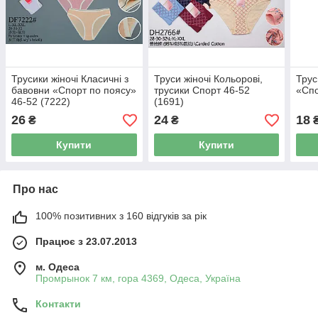
Трусики жіночі Класичні з
Труси жіночі Кольорові,
Трус
бавовни «Спорт по поясу»
трусики Спорт 46-52
«Спо
46-52 (7222)
(1691)
26
24
18
₴
₴
Купити
Купити
Про нас
100% позитивних з 160 відгуків за рік
Працює з 23.07.2013
м. Одеса
Промрынок 7 км, гора 4369, Одеса, Україна
Контакти