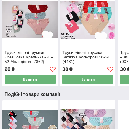
Труси, жіночі трусики
Труси жіночі, трусики
Трус
«безшовка Крапинка» 46-
Затяжка Кольорові 48-54
«Виш
52 Молодіжна (7862)
(4431)
(007
28
30
30
₴
₴
Купити
Купити
Подібні товари компанії