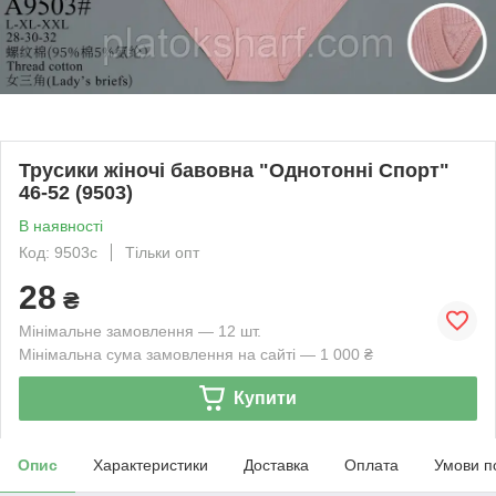
Трусики жіночі бавовна "Однотонні Спорт"
46-52 (9503)
В наявності
Код: 9503с
Тільки опт
28
₴
Мінімальне замовлення — 12 шт.
Мінімальна сума замовлення на сайті — 1 000 ₴
Купити
Опис
Характеристики
Доставка
Оплата
Умови п