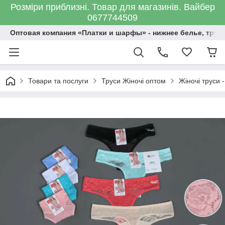
Розміри приблизні. Товар для магазинів. Вайбер
0677744509
Оптовая компания «Платки и шарфы» - нижнее белье, трус
Товари та послуги
Труси Жіночі оптом
Жіночі труси -