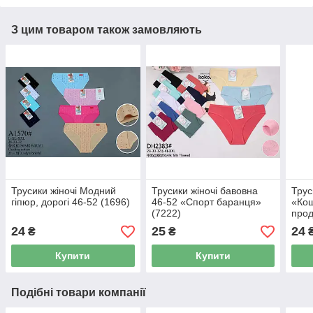
З цим товаром також замовляють
Трусики жіночі Модний
Трусики жіночі бавовна
Трус
гіпюр, дорогі 46-52 (1696)
46-52 «Спорт баранця»
«Кош
(7222)
прод
24
25
24
₴
₴
Купити
Купити
Подібні товари компанії