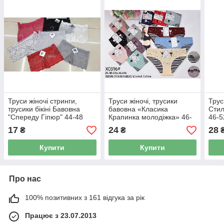
Труси жіночі стринги,
Труси жіночі, трусики
Трус
трусики бікіні Бавовна
бавовна «Класика
Стил
"Спереду Гіпюр" 44-48
Крапинка молодіжка» 46-
46-5
52 (0316)
17
24
28
₴
₴
Купити
Купити
Про нас
100% позитивних з 161 відгука за рік
Працює з 23.07.2013