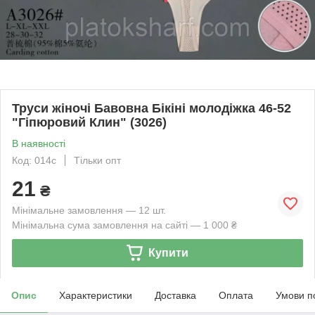
Труси жіночі Бавовна Бікіні молодіжка 46-52
"Гіпюровий Клин" (3026)
В наявності
Код: 014с
Тільки опт
21
₴
Мінімальне замовлення — 12 шт.
Мінімальна сума замовлення на сайті — 1 000 ₴
Купити
Опис
Характеристики
Доставка
Оплата
Умови п