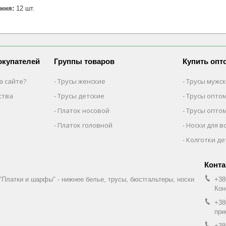
ння:
12 шт.
окупателей
Группы товаров
Купить опт
а сайте?
Трусы женские
Трусы мужс
ства
Трусы детские
Трусы опто
Платок носовой
Трусы опто
Платок головной
Носки для в
Колготки де
"Платки и шарфы" - нижнее белье, трусы, бюстгальтеры, носки
+38
Кон
+38
при
+38