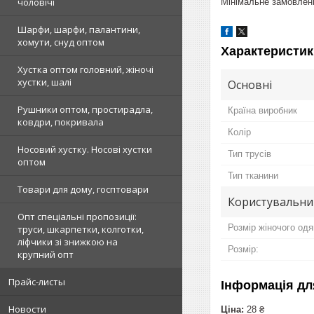
чоловічі
Мінімальне замовлення
Шарфи, шарфи, палантини,
хомути, снуд оптом
Характеристик
Хустка оптом головний, жіночі
хустки, шалі
Основні
Рушники оптом, простирадла,
Країна виробник
ковдри, покривала
Колір
Носовий хустку. Носові хустки
Тип трусів
оптом
Тип тканини
Товари для дому, госптовари
Користувальни
Опт спеціальні пропозиції:
Розмір жіночого одя
труси, шкарпетки, колготки,
ліфчики зі знижкою на
Розмір:
крупний опт
Прайс-листы
Інформація дл
Новости
Ціна:
28 ₴