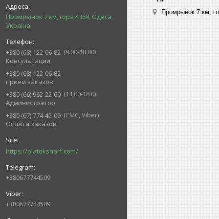
Промрынок 7 км, го
Промрынок 7 км, гора 4369, Одеса,
Україна
9.00-18.00
+380 (68) 122-06-82
Консультации
+380 (68) 122-06-82
прием заказов
14.00-18.0
+380 (66) 962-22-60
Администратор
СМС, Viber
+380 (67) 774-45-09
Оплата заказов
https://platoksharf.com/
+380677744509
+380677744509