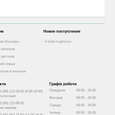
ом
Новое поступление
кие боксеры
E-mail-подписка
м женские
м детские
сей семьи
тские и женские
Графік роботи
Понеділок
09:00
18:00
0 (68) 122-06-82
9.00-18.00
сультации
Вівторок
09:00
18:00
0 (68) 122-06-82
Середа
09:00
18:00
ем заказов
Четвер
09:00
16:00
0 (66) 962-22-60
14.00-18.0