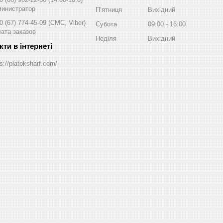
инистратор
Пʼятниця
Вихідний
0 (67) 774-45-09
СМС, Viber
Субота
09:00
16:00
ата заказов
Неділя
Вихідний
s://platoksharf.com/