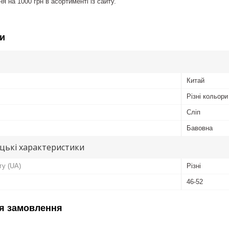
 на 1000 грн в асортименті із сайту.
и
Китай
Різні кольори
Сліп
Бавовна
цькі характеристики
гу (UA)
Різні
46-52
я замовлення