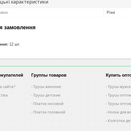
цькі характеристики
лавок
Різні
я замовлення
ння:
12 шт.
окупателей
Группы товаров
Купить опт
а сайте?
Трусы женские
Трусы мужс
ства
Трусы детские
Трусы опто
Платок носовой
Трусы опто
Платок головной
Носки для в
Колготки де