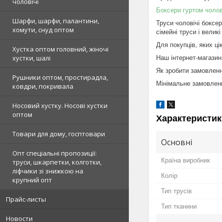
чоловічі
Боксери гуртом чолові
Шарфи, шарфи, палантини,
Труси чоловічі боксе
хомути, снуд оптом
сімейні труси і великі
Для покупців, яких ц
Хустка оптом головний, жіночі
хустки, шалі
Наш інтернет-магазин 
Як зробити замовленн
Рушники оптом, простирадла,
Мінімальне замовлення
ковдри, покривала
Носовий хустку. Носові хустки
оптом
Характеристик
Товари для дому, госптовари
Основні
Опт спеціальні пропозиції:
Країна виробник
труси, шкарпетки, колготки,
ліфчики зі знижкою на
Колір
крупний опт
Тип трусів
Прайс-листы
Тип тканини
Новости