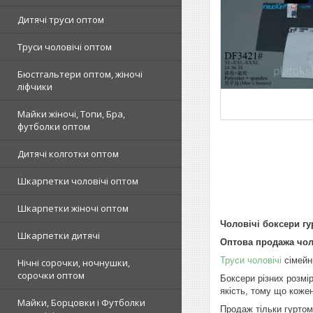
Дитячі труси оптом
Труси чоловічі оптом
Бюстгальтери оптом, жіночі
ліфчики
Майки жіночі, Топи, Бра,
футболки оптом
Дитячі колготки оптом
Шкарпетки чоловічі оптом
Шкарпетки жіночі оптом
Чоловічі боксери гу
Шкарпетки дитячі
Оптова продажа чоло
Труси чоловічі
сімейні
Нічні сорочки, ночнушки,
сорочки оптом
Боксери різних розмір
якість, тому що кожен
Майки, Борцовки і Футболки
Продаж тільки гуртом