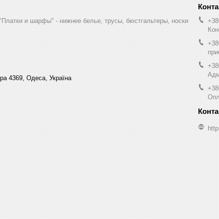
"Платки и шарфы" - нижнее белье, трусы, бюстгальтеры, носки
+38
Кон
+38
при
+38
Адм
ра 4369, Одеса, Україна
+38
Опл
http