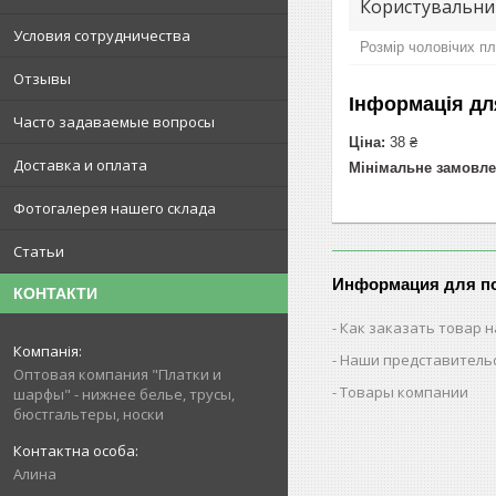
Користувальни
Условия сотрудничества
Розмір чоловічих п
Отзывы
Інформація дл
Часто задаваемые вопросы
Ціна:
38 ₴
Доставка и оплата
Мінімальне замовле
Фотогалерея нашего склада
Статьи
Информация для п
КОНТАКТИ
Как заказать товар н
Наши представитель
Оптовая компания "Платки и
Товары компании
шарфы" - нижнее белье, трусы,
бюстгальтеры, носки
Алина