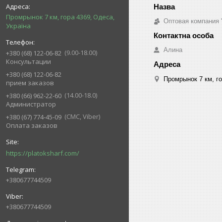
Промрынок 7 км, гора 4369, Одеса,
Оптовая компания 
Україна
Алина
9.00-18.00
+380 (68) 122-06-82
Консультации
+380 (68) 122-06-82
Промрынок 7 км, го
прием заказов
14.00-18.0
+380 (66) 962-22-60
Администратор
СМС, Viber
+380 (67) 774-45-09
Оплата заказов
https://platoksharf.com/
+380677744509
+380677744509