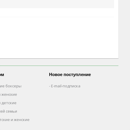
ом
Новое поступление
кие боксеры
E-mail-подписка
м женские
м детские
сей семьи
тские и женские