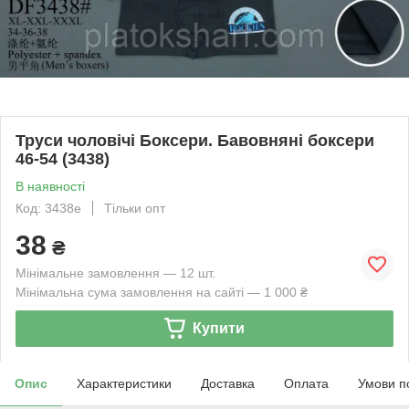
Труси чоловічі Боксери. Бавовняні боксери
46-54 (3438)
В наявності
Код: 3438е
Тільки опт
38
₴
Мінімальне замовлення — 12 шт.
Мінімальна сума замовлення на сайті — 1 000 ₴
Купити
Опис
Характеристики
Доставка
Оплата
Умови п