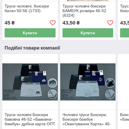
Труси чоловічі, боксери
Труси чоловічі боксери
Трус
батал 50-56 (1733)
БАМБУК розміри 46-52
бокс
(6324)
45
43,50
43,
₴
₴
Купити
Купити
Подібні товари компанії
Труси чоловічі Боксери
Чоловічі труси Боксери,
Бокс
бавовна 46-52 «Бавовна-
Боксери бамбук
«Бам
бамбук» дрібна карта ОПТ
«Окантування Карта» 46-
(1215)
54 (3420)