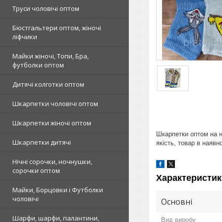
Труси чоловічі оптом
Бюстгальтери оптом, жіночі
ліфчики
Майки жіночі, Топи, Бра,
футболки оптом
Дитячі колготки оптом
Шкарпетки чоловічі оптом
Шкарпетки жіночі оптом
Шкарпетки оптом на н
Шкарпетки дитячі
якість, товар в наявн
Нічні сорочки, ночнушки,
сорочки оптом
Характеристик
Майки, Борцовки і Футболки
чоловічі
Основні
Шарфи, шарфи, палантини,
Вид виробу