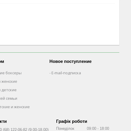
ом
Новое поступление
кие боксеры
E-mail-подписка
м женские
м детские
сей семьи
тские и женские
Графік роботи
Понеділок
09:00
18:00
0 (68) 122-06-82
9.00-18.00