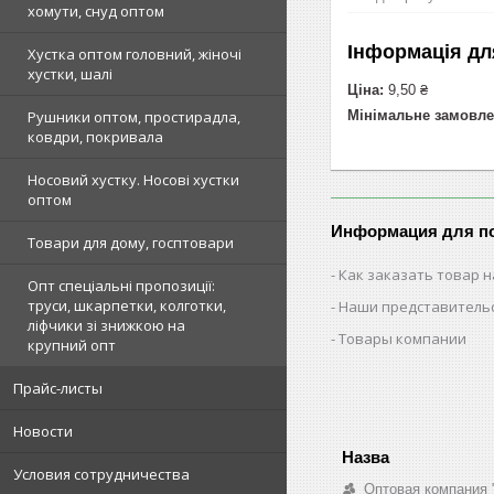
хомути, снуд оптом
Інформація дл
Хустка оптом головний, жіночі
хустки, шалі
Ціна:
9,50 ₴
Мінімальне замовле
Рушники оптом, простирадла,
ковдри, покривала
Носовий хустку. Носові хустки
оптом
Информация для п
Товари для дому, госптовари
Как заказать товар н
Опт спеціальні пропозиції:
труси, шкарпетки, колготки,
Наши представитель
ліфчики зі знижкою на
Товары компании
крупний опт
Прайс-листы
Новости
Условия сотрудничества
Оптовая компания 