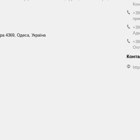
Кон
+38
при
+38
Адм
ра 4369, Одеса, Україна
+38
Опл
http