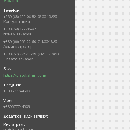
Україна
9.00-18.00
+380 (68) 122-06-82
Консультации
+380 (68) 122-06-82
прием заказов
14.00-18.0
+380 (66) 962-22-60
Администратор
СМС, Viber
+380 (67) 774-45-09
Оплата заказов
https://platoksharf.com/
+380677744509
+380677744509
Инстаграм
platoksharf_com