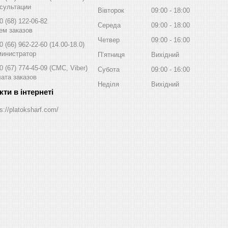
сультации
Вівторок
09:00
18:00
0 (68) 122-06-82
Середа
09:00
18:00
ем заказов
Четвер
09:00
16:00
0 (66) 962-22-60
14.00-18.0
инистратор
Пʼятниця
Вихідний
0 (67) 774-45-09
СМС, Viber
Субота
09:00
16:00
ата заказов
Неділя
Вихідний
s://platoksharf.com/