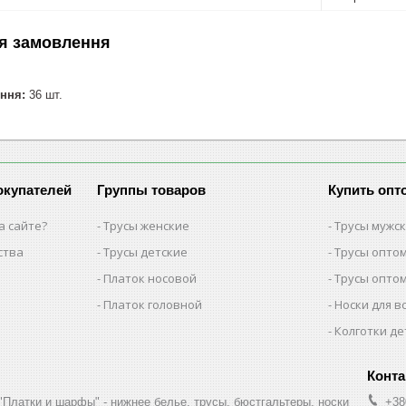
я замовлення
ння:
36 шт.
окупателей
Группы товаров
Купить опт
а сайте?
Трусы женские
Трусы мужс
ства
Трусы детские
Трусы опто
Платок носовой
Трусы опто
Платок головной
Носки для в
Колготки де
"Платки и шарфы" - нижнее белье, трусы, бюстгальтеры, носки
+38