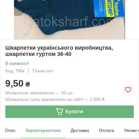
Шкарпетки українського виробництва,
шкарпетки гуртом 36-40
В наявності
Код: 796к
Тільки опт
9,50
₴
Мінімальне замовлення — 36 шт.
Мінімальна сума замовлення на сайті — 1 000 ₴
Купити
Опис
Характеристики
Доставка
Оплата
Умови 