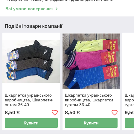
Всі умови повернення
Подібні товари компанії
Шкарпетки українського
Шкарпетки українського
Шкар
виробництва, Шкарпетки
виробництва, шкарпетки
виро
оптом 36-40
гуртом 36-40
гурт
8,50
8,50
9,5
₴
₴
Купити
Купити