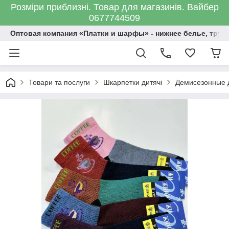
Розміри приблизні. Товар для магазинів. Вайбер
0677744509
Оптовая компания «Платки и шарфы» - нижнее белье, трус
Товари та послуги
Шкарпетки дитячі
Демисезонные д