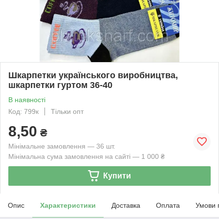
Шкарпетки українського виробництва,
шкарпетки гуртом 36-40
В наявності
Код: 799к
Тільки опт
8,50
₴
Мінімальне замовлення — 36 шт.
Мінімальна сума замовлення на сайті — 1 000 ₴
Купити
Опис
Характеристики
Доставка
Оплата
Умови 