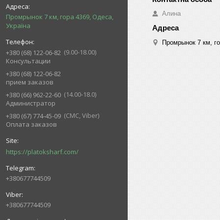
Алина
Промрынок 7 км, гора 4369, Одеса,
Україна
Промрынок 7 км, го
9.00-18.00
+380 (68) 122-06-82
Консультации
+380 (68) 122-06-82
прием заказов
14.00-18.0
+380 (66) 962-22-60
Администратор
СМС, Viber
+380 (67) 774-45-09
Оплата заказов
https://platoksharf.com/
+380677744509
+380677744509