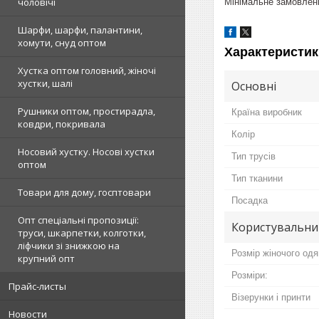
чоловічі
Мінімальне замовлення
Шарфи, шарфи, палантини,
хомути, снуд оптом
Характеристик
Хустка оптом головний, жіночі
хустки, шалі
Основні
Рушники оптом, простирадла,
Країна виробник
ковдри, покривала
Колір
Носовий хустку. Носові хустки
Тип трусів
оптом
Тип тканини
Товари для дому, госптовари
Посадка
Опт спеціальні пропозиції:
Користувальни
труси, шкарпетки, колготки,
ліфчики зі знижкою на
Розмір жіночого одя
крупний опт
Розміри:
Прайс-листы
Візерунки і принти
Новости