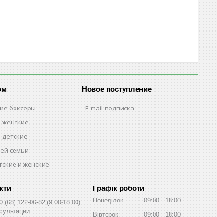
ом
Новое поступление
кие боксеры
E-mail-подписка
м женские
м детские
сей семьи
тские и женские
Графік роботи
Понеділок
09:00
18:00
0 (68) 122-06-82
9.00-18.00
сультации
Вівторок
09:00
18:00