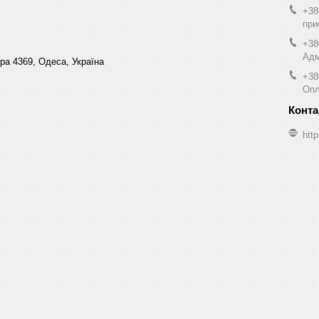
+38
при
+38
Адм
ра 4369, Одеса, Україна
+38
Опл
http