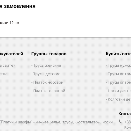
я замовлення
ння:
12 шт.
окупателей
Группы товаров
Купить опт
а сайте?
Трусы женские
Трусы мужс
ства
Трусы детские
Трусы опто
Платок носовой
Трусы опто
Платок головной
Носки для в
Колготки де
"Платки и шарфы" - нижнее белье, трусы, бюстгальтеры, носки
+38
Кон