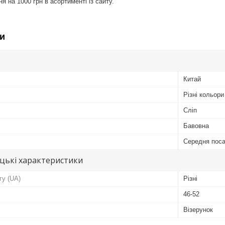
 на 1000 грн в асортименті із сайту.
и
Китай
Різні кольори
Сліп
Бавовна
Середня пос
цькі характеристики
гу (UA)
Різні
46-52
Візерунок