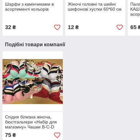
Шарфи з камінчиками в
Жіночі головні та шийні
Пала
асортименті кольорів
шифонові хустки 60*60 см
КАШЕ
асор
32
12
65
₴
₴
Подібні товари компанії
Спідня білизна жіноча,
бюстгальтери «Набір для
магазину» Чашки B-C-D
(об'єми 75-110 см)
75
₴