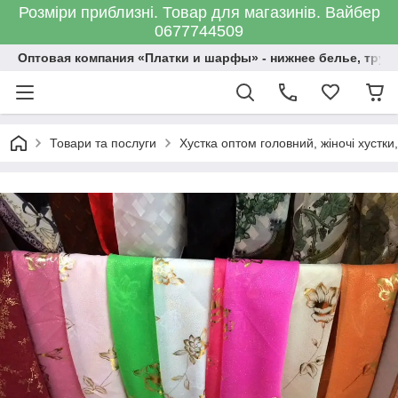
Розміри приблизні. Товар для магазинів. Вайбер
0677744509
Оптовая компания «Платки и шарфы» - нижнее белье, трус
Товари та послуги
Хустка оптом головний, жіночі хустки