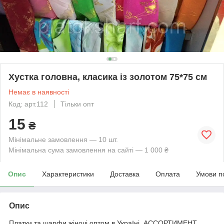
Хустка головна, класика із золотом 75*75 см
Немає в наявності
Код: арт.112
Тільки опт
15
₴
Мінімальне замовлення — 10 шт.
Мінімальна сума замовлення на сайті — 1 000 ₴
Опис
Характеристики
Доставка
Оплата
Умови п
Опис
Платки та шарфи жіночі оптом в Україні. АССОРТИМЕНТ