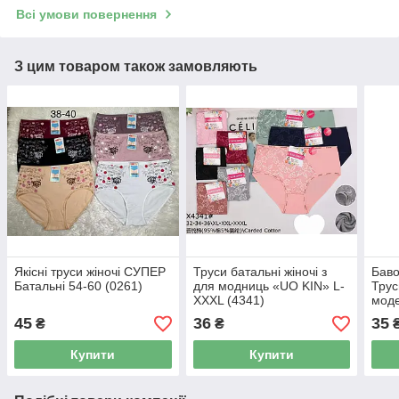
Всі умови повернення
З цим товаром також замовляють
Якісні труси жіночі СУПЕР
Труси батальні жіночі з
Баво
Батальні 54-60 (0261)
для модниць «UO KIN» L-
Трус
XXXL (4341)
моде
45
36
35
₴
₴
Купити
Купити