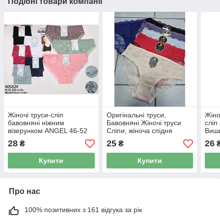
Подібні товари компанії
Жіночі труси-сліп
Оригінальні труси,
Жіно
бавовняні ніжним
Бавовняні Жіночі труси
сліп
візерунком ANGEL 46-52
Сліпи, жіноча спідня
Виши
(3033)
білизна 48-52 (2615)
28
25
26
₴
₴
Купити
Купити
Про нас
100% позитивних з 161 відгука за рік