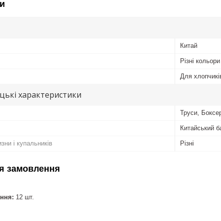
и
Китай
Різні кольори
Для хлопчикі
цькі характеристики
Труси, Боксе
Китайський б
изни і купальників
Різні
я замовлення
ння:
12 шт.