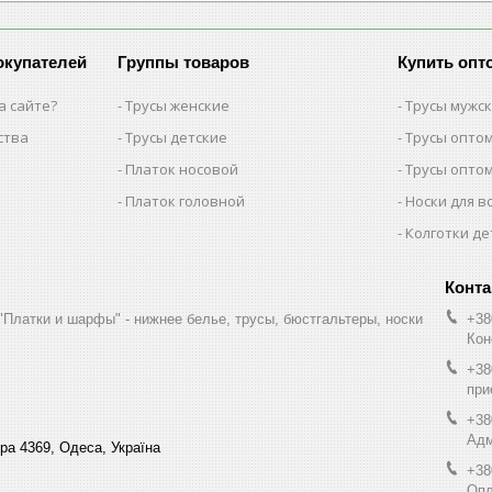
окупателей
Группы товаров
Купить опт
а сайте?
Трусы женские
Трусы мужс
ства
Трусы детские
Трусы опто
Платок носовой
Трусы опто
Платок головной
Носки для в
Колготки де
"Платки и шарфы" - нижнее белье, трусы, бюстгальтеры, носки
+38
Кон
+38
при
+38
Адм
ра 4369, Одеса, Україна
+38
Опл