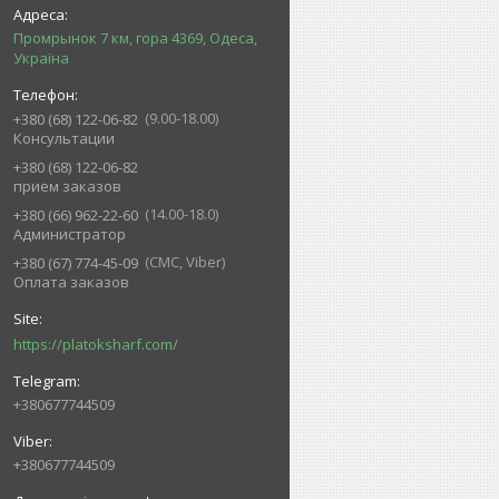
Промрынок 7 км, гора 4369, Одеса,
Україна
9.00-18.00
+380 (68) 122-06-82
Консультации
+380 (68) 122-06-82
прием заказов
14.00-18.0
+380 (66) 962-22-60
Администратор
СМС, Viber
+380 (67) 774-45-09
Оплата заказов
https://platoksharf.com/
+380677744509
+380677744509