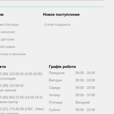
ом
Новое поступление
кие боксеры
E-mail-подписка
м женские
м детские
сей семьи
тские и женские
Графік роботи
Понеділок
09:00
18:00
0 (68) 122-06-82
9.00-18.00
сультации
Вівторок
09:00
18:00
0 (68) 122-06-82
Середа
09:00
18:00
ем заказов
Четвер
09:00
16:00
0 (66) 962-22-60
14.00-18.0
инистратор
Пʼятниця
Вихідний
0 (67) 774-45-09
СМС, Viber
Субота
09:00
16:00
ата заказов