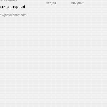
Неділя
Вихідний
s://platoksharf.com/