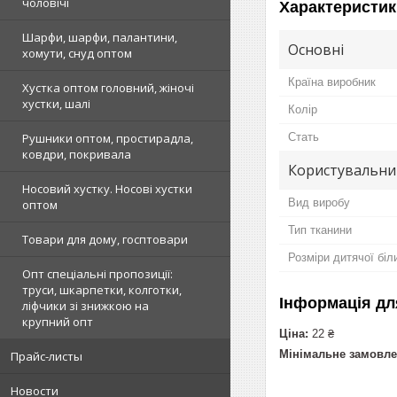
чоловічі
Характеристик
Шарфи, шарфи, палантини,
Основні
хомути, снуд оптом
Країна виробник
Хустка оптом головний, жіночі
хустки, шалі
Колір
Стать
Рушники оптом, простирадла,
ковдри, покривала
Користувальни
Носовий хустку. Носові хустки
Вид виробу
оптом
Тип тканини
Товари для дому, госптовари
Розміри дитячої біл
Опт спеціальні пропозиції:
труси, шкарпетки, колготки,
Інформація дл
ліфчики зі знижкою на
крупний опт
Ціна:
22 ₴
Мінімальне замовле
Прайс-листы
Новости