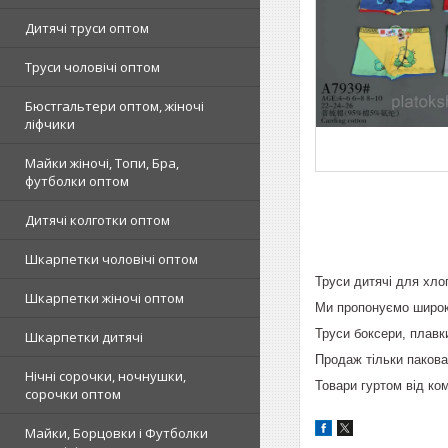
Дитячі труси оптом
Труси чоловічі оптом
Бюстгальтери оптом, жіночі
ліфчики
Майки жіночі, Топи, Бра,
футболки оптом
Дитячі колготки оптом
Шкарпетки чоловічі оптом
Труси дитячі для хлоп
Шкарпетки жіночі оптом
Ми пропонуємо широкий
Труси боксери, плавки
Шкарпетки дитячі
Продаж тільки пакова
Нічні сорочки, ночнушки,
Товари гуртом від ком
сорочки оптом
Майки, Борцовки і Футболки