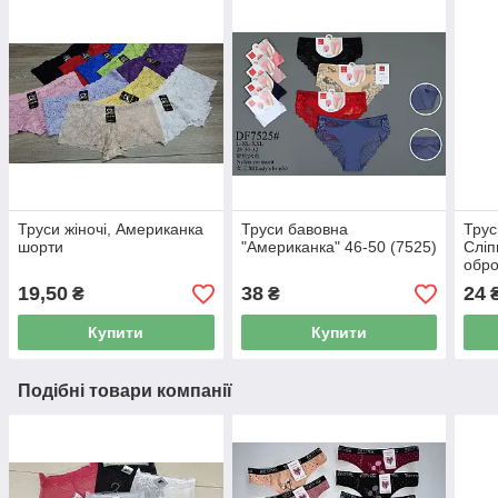
Труси жіночі, Американка
Труси бавовна
Трус
шорти
"Американка" 46-50 (7525)
Сліп
обро
19,50
38
24
₴
₴
Купити
Купити
Подібні товари компанії