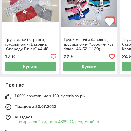
Труси жіночі стринги,
Труси жіночі з бавовни,
Трус
трусики бікіні Бавовна
трусики бікіні "Зорочки кут
баво
"Спереду Гіпюр" 44-48
гіпюр" 46-52 (1139)
Крап
52 (
17
22
24
₴
₴
Купити
Купити
Про нас
100% позитивних з 160 відгуків за рік
Працює з 23.07.2013
м. Одеса
Промрынок 7 км, гора 4369, Одеса, Україна