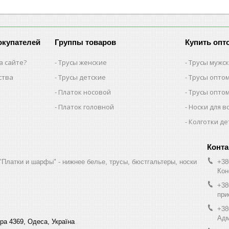
окупателей
Группы товаров
Купить опт
а сайте?
Трусы женские
Трусы мужс
ства
Трусы детские
Трусы опто
Платок носовой
Трусы опто
Платок головной
Носки для в
Колготки де
"Платки и шарфы" - нижнее белье, трусы, бюстгальтеры, носки
+38
Кон
+38
при
+38
Адм
ра 4369, Одеса, Україна