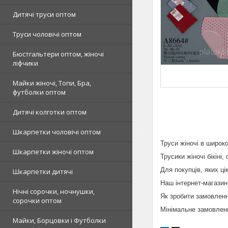
Дитячі труси оптом
Труси чоловічі оптом
Бюстгальтери оптом, жіночі
ліфчики
Майки жіночі, Топи, Бра,
футболки оптом
Дитячі колготки оптом
Шкарпетки чоловічі оптом
Труси жіночі в широко
Шкарпетки жіночі оптом
Трусики жіночі бікіні,
Для покупців, яких ц
Шкарпетки дитячі
Наш інтернет-магазин
Нічні сорочки, ночнушки,
Як зробити замовленн
сорочки оптом
Мінімальне замовлення
Майки, Борцовки і Футболки