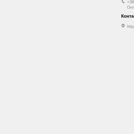
+38
Опл
http