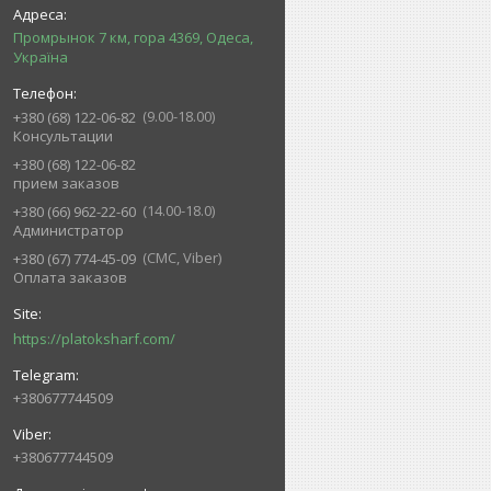
Промрынок 7 км, гора 4369, Одеса,
Україна
9.00-18.00
+380 (68) 122-06-82
Консультации
+380 (68) 122-06-82
прием заказов
14.00-18.0
+380 (66) 962-22-60
Администратор
СМС, Viber
+380 (67) 774-45-09
Оплата заказов
https://platoksharf.com/
+380677744509
+380677744509