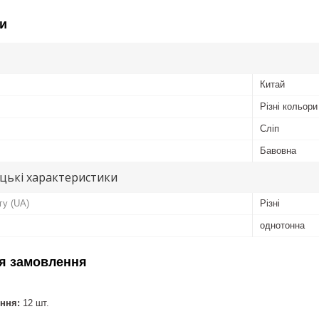
и
Китай
Різні кольори
Сліп
Бавовна
цькі характеристики
гу (UA)
Різні
однотонна
я замовлення
ння:
12 шт.