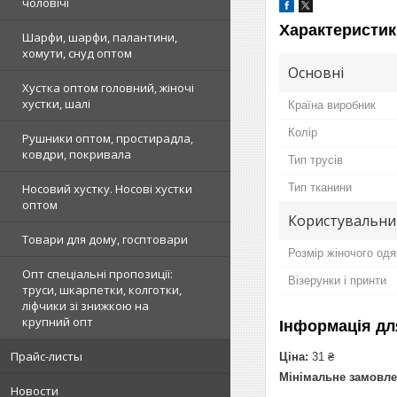
чоловічі
Характеристик
Шарфи, шарфи, палантини,
хомути, снуд оптом
Основні
Хустка оптом головний, жіночі
хустки, шалі
Країна виробник
Колір
Рушники оптом, простирадла,
ковдри, покривала
Тип трусів
Тип тканини
Носовий хустку. Носові хустки
оптом
Користувальни
Товари для дому, госптовари
Розмір жіночого одя
Опт спеціальні пропозиції:
Візерунки і принти
труси, шкарпетки, колготки,
ліфчики зі знижкою на
крупний опт
Інформація дл
Прайс-листы
Ціна:
31 ₴
Мінімальне замовле
Новости