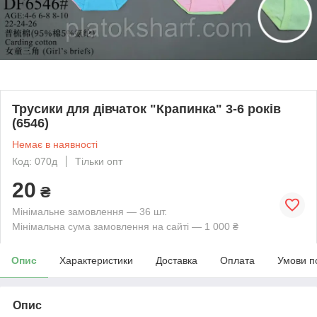
Трусики для дівчаток "Крапинка" 3-6 років
(6546)
Немає в наявності
Код: 070д
Тільки опт
20
₴
Мінімальне замовлення — 36 шт.
Мінімальна сума замовлення на сайті — 1 000 ₴
Опис
Характеристики
Доставка
Оплата
Умови п
Опис