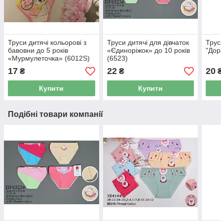
Труси дитячі кольорові з
Труси дитячі для дівчаток
Трус
бавовни до 5 років
«Єдиноріжок» до 10 років
"Дор
«Мурмулеточка» (6012S)
(6523)
17
22
20
₴
₴
Купити
Купити
Подібні товари компанії