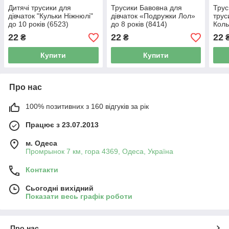
Дитячі трусики для
Трусики Бавовна для
Трус
дівчаток "Кульки Ніжнюлі"
дівчаток «Подружки Лол»
трус
до 10 років (6523)
до 8 років (8414)
Коль
10 р
22
22
22
₴
₴
Купити
Купити
Про нас
100% позитивних з 160 відгуків за рік
Працює з 23.07.2013
м. Одеса
Промрынок 7 км, гора 4369, Одеса, Україна
Контакти
Сьогодні вихідний
Показати весь графік роботи
Про нас