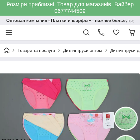
Розміри приблизні. Товар для магазинів. Вайбер
0677744509
Оптовая компания «Платки и шарфы» - нижнее белье, трус
Товари та послуги
Дитячі труси оптом
Дитячі труси д