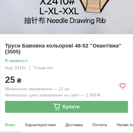
Труси Бавовна кольорові 46-52 "Окантівка"
(3505)
В наявності
Код: 2410с
Тільки опт
25
₴
Мінімальне замовлення — 12 шт.
Мінімальна сума замовлення на сайті — 1 000 ₴
Купити
Опис
Характеристики
Доставка
Оплата
Умови п