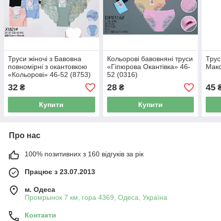
Труси жіночі з Бавовна
Кольорові бавовняні труси
Трус
повномірні з окантовкою
«Гіпюрова Окантівка» 46-
Макс
«Кольорові» 46-52 (8753)
52 (0316)
32
28
45
₴
₴
Купити
Купити
Про нас
100% позитивних з 160 відгуків за рік
Працює з 23.07.2013
м. Одеса
Промрынок 7 км, гора 4369, Одеса, Україна
Контакти