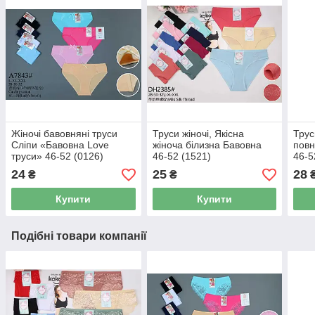
Жіночі бавовняні труси
Труси жіночі, Якісна
Трус
Сліпи «Бавовна Love
жіноча білизна Бавовна
повн
труси» 46-52 (0126)
46-52 (1521)
46-5
24
25
28
₴
₴
Купити
Купити
Подібні товари компанії