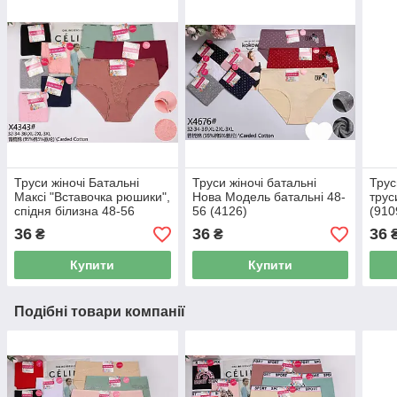
Труси жіночі Батальні
Труси жіночі батальні
Трус
Максі "Вставочка рюшики",
Нова Модель батальні 48-
трус
спідня білизна 48-56
56 (4126)
(910
(4343)
36
36
36
₴
₴
Купити
Купити
Подібні товари компанії