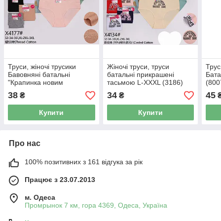
Труси, жіночі трусики
Жіночі труси, труси
Трус
Бавовняні батальні
батальні прикрашені
Бата
"Крапинка новим
тасьмою L-XXXL (3186)
(800
візерунком" 50-56
38
34
45
₴
₴
Купити
Купити
Про нас
100% позитивних з 161 відгука за рік
Працює з 23.07.2013
м. Одеса
Промрынок 7 км, гора 4369, Одеса, Україна