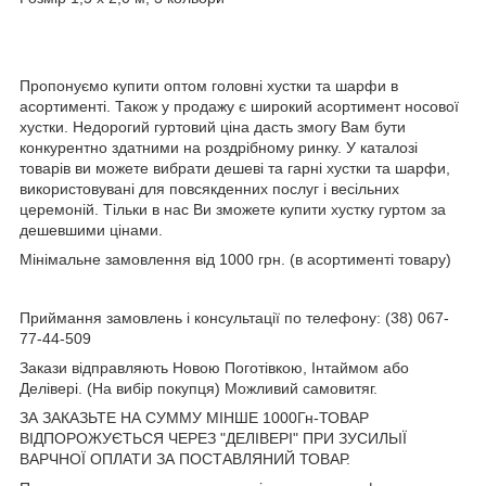
Пропонуємо купити оптом головні хустки та шарфи в
асортименті. Також у продажу є широкий асортимент носової
хустки. Недорогий гуртовий ціна дасть змогу Вам бути
конкурентно здатними на роздрібному ринку. У каталозі
товарів ви можете вибрати дешеві та гарні хустки та шарфи,
використовувані для повсякденних послуг і весільних
церемоній. Тільки в нас Ви зможете купити хустку гуртом за
дешевшими цінами.
Мінімальне замовлення від 1000 грн. (в асортименті товару)
Приймання замовлень і консультації по телефону: (38) 067-
77-44-509
Закази відправляють Новою Поготівкою, Інтаймом або
Делівері. (На вибір покупця) Можливий самовитяг.
ЗА ЗАКАЗЬТЕ НА СУММУ МІНШЕ 1000Гн-ТОВАР
ВІДПОРОЖУЄТЬСЯ ЧЕРЕЗ "ДЕЛІВЕРІ" ПРИ ЗУСИЛЬІЇ
ВАРЧНОЇ ОПЛАТИ ЗА ПОСТАВЛЯНИЙ ТОВАР.