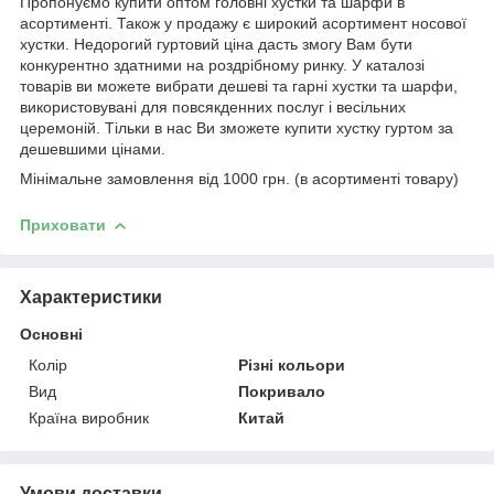
Пропонуємо купити оптом головні хустки та шарфи в
асортименті. Також у продажу є широкий асортимент носової
хустки. Недорогий гуртовий ціна дасть змогу Вам бути
конкурентно здатними на роздрібному ринку. У каталозі
товарів ви можете вибрати дешеві та гарні хустки та шарфи,
використовувані для повсякденних послуг і весільних
церемоній. Тільки в нас Ви зможете купити хустку гуртом за
дешевшими цінами.
Мінімальне замовлення від 1000 грн. (в асортименті товару)
Приховати
Характеристики
Основні
Колір
Різні кольори
Вид
Покривало
Країна виробник
Китай
Умови доставки