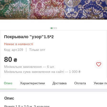
Покрывало "узор"1.5*2
Немає в наявності
Код: арт.109
Тільки опт
80
₴
Мінімальне замовлення — 6 шт.
Мінімальна сума замовлення на сайті — 1 000 ₴
Опис
Характеристики
Доставка
Оплата
Умови п
Опис
Розмір 1,5 х 2,0 м, 3 кольори