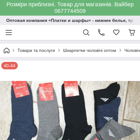
Розміри приблизні. Товар для магазинів. Вайбер
0677744509
Оптовая компания «Платки и шарфы» - нижнее белье, трус
Товари та послуги
Шкарпетки чоловічі оптом
Чоловіч
40-44