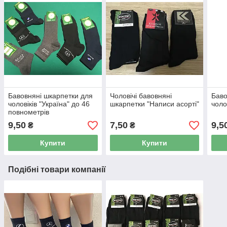
Бавовняні шкарпетки для
Чоловічі бавовняні
Баво
чоловіків "Україна" до 46
шкарпетки "Написи асорті"
чоло
повнометрів
9,50
7,50
9,5
₴
₴
Купити
Купити
Подібні товари компанії