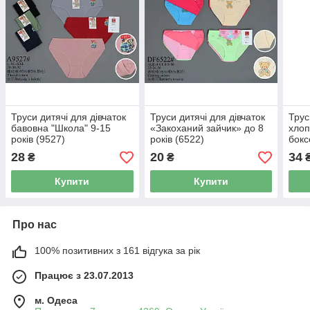
Труси дитячі для дівчаток
Труси дитячі для дівчаток
Трус
бавовна "Школа" 9-15
«Закоханий зайчик» до 8
хлоп
років (9527)
років (6522)
бокс
28
20
34
₴
₴
Купити
Купити
Про нас
100% позитивних з 161 відгука за рік
Працює з 23.07.2013
м. Одеса