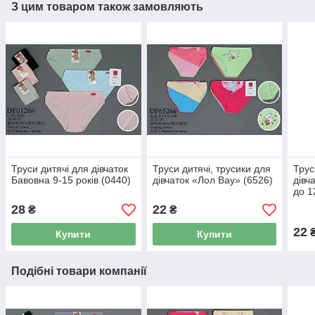
З цим товаром також замовляють
Труси дитячі для дівчаток
Труси дитячі, трусики для
Трус
Бавовна 9-15 років (0440)
дівчаток «Лол Вау» (6526)
дівч
до 1
28
22
₴
₴
22
Купити
Купити
Подібні товари компанії