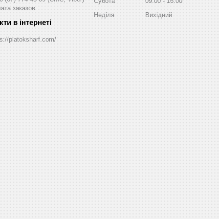
Субота
09:00
16:00
ата заказов
Неділя
Вихідний
s://platoksharf.com/