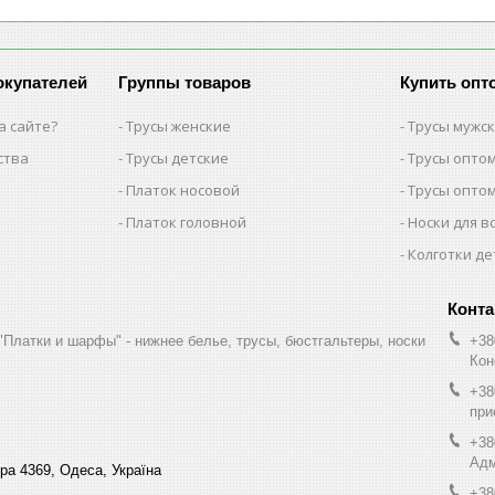
окупателей
Группы товаров
Купить опт
а сайте?
Трусы женские
Трусы мужс
ства
Трусы детские
Трусы опто
Платок носовой
Трусы опто
Платок головной
Носки для в
Колготки де
"Платки и шарфы" - нижнее белье, трусы, бюстгальтеры, носки
+38
Кон
+38
при
+38
Адм
ра 4369, Одеса, Україна
+38