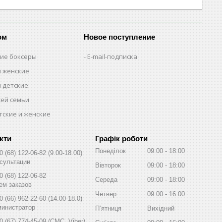
ом
Новое поступление
кие боксеры
E-mail-подписка
м женские
м детские
сей семьи
тские и женские
Графік роботи
Понеділок
09:00
18:00
0 (68) 122-06-82
9.00-18.00
сультации
Вівторок
09:00
18:00
0 (68) 122-06-82
Середа
09:00
18:00
ем заказов
Четвер
09:00
16:00
0 (66) 962-22-60
14.00-18.0
инистратор
Пʼятниця
Вихідний
0 (67) 774-45-09
СМС, Viber