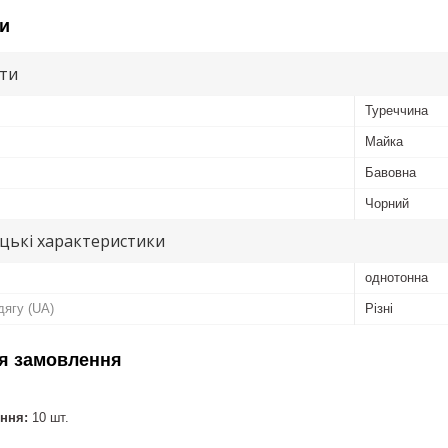
и
ути
Туреччина
Майка
Бавовна
Чорний
цькі характеристики
однотонна
дягу (UA)
Різні
я замовлення
ння:
10 шт.