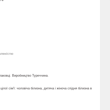
вленістю
упаковці. Виробництво Туреччина.
ілої сім'ї: чоловіча білизна, дитяча і жіноча спідня білизна в