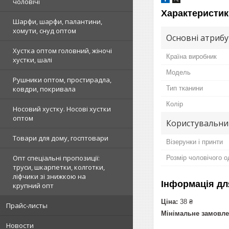
чоловічі
Характеристик
Шарфи, шарфи, палантини,
хомути, снуд оптом
Основні атриб
Хустка оптом головний, жіночі
Країна виробник
хустки, шалі
Модель
Рушники оптом, простирадла,
Тип тканини
ковдри, покривала
Колір
Носовий хустку. Носові хустки
оптом
Користувальни
Товари для дому, госптовари
Візерунки і принти
Опт спеціальні пропозиції:
Розмір чоловічого о
труси, шкарпетки, колготки,
ліфчики зі знижкою на
Інформація дл
крупний опт
Ціна:
38 ₴
Прайс-листы
Мінімальне замовле
Новости