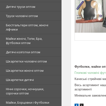
Дитячі труси оптом
Труси чоловічі оптом
Бюстгальтери оптом, жіночі
ліфчики
Майки жіночі, Топи, Бра,
футболки оптом
Дитячі колготки оптом
Шкарпетки чоловічі оптом
Футболки, майки опт
Шкарпетки жіночі оптом
Глопкові чоловічі фут
Качеські стрейчеві м
Шкарпетки дитячі
Весь асортимент нашо
Нічні сорочки, ночнушки,
асортименті
сорочки оптом
Мінімальне замовлен
Майки, Борцовки і Футболки