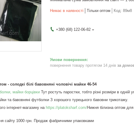
Немає в наявності
Тільки оптом
Код:
89м8
+380 (68) 122-06-82
повернення товару протягом 14 днів
за домо
ом - солодкі білі бавовняні чоловічі майки 46-54
болки, майки борцівки
Тут ростуть паростки, тобто різні розміри в одній 
айки та бавовняні футболки З хорошого турецького бавовни трикотажу.
го інтернет-магазину на
https://platoksharf.com/
Нижня білизна оптом для ц
ня сайту 1000 грн. Продаж фабричними упаковками