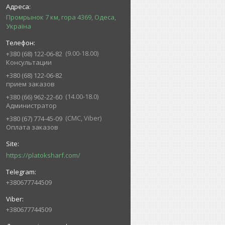
Промрынок 7 км, гора 4369, Одеса,
Україна
9.00-18.00
+380 (68) 122-06-82
Консультации
+380 (68) 122-06-82
прием заказов
14.00-18.0
+380 (66) 962-22-60
Администратор
СМС, Viber
+380 (67) 774-45-09
Оплата заказов
https://platoksharf.com/
+380677744509
+380677744509