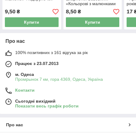
«Кольорові з малюнками
рокі
асорті»
9,50
8,50
17
₴
₴
Купити
Купити
Про нас
100% позитивних з 161 відгука за рік
Працює з 23.07.2013
м. Одеса
Промрынок 7 км, гора 4369, Одеса, Україна
Контакти
Сьогодні вихідний
Показати весь графік роботи
Про нас