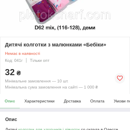
Дитячі колготки з малюнками «Бебіки»
Немає в наявності
Код: 041г
Тільки опт
32
₴
Мінімальне замовлення — 10 шт.
Мінімальна сума замовлення на сайті — 1 000 ₴
Опис
Характеристики
Доставка
Оплата
Умови п
Опис
Дитячі
колготки для хлопчиків і дівчаток
со склада в Одессе.