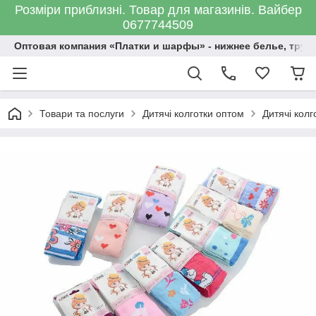
Розміри приблизні. Товар для магазинів. Вайбер
0677744509
Оптовая компания «Платки и шарфы» - нижнее белье, трус
Товари та послуги
Дитячі колготки оптом
Дитячі кол