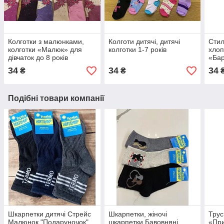
Колготки з малюнками,
Колготи дитячі, дитячі
Стил
колготки «Малюк» для
колготки 1-7 років
хлоп
дівчаток до 8 років
«Бар
34
34
34
₴
₴
Подібні товари компанії
Шкарпетки дитячі Стрейс
Шкарпетки, жіночі
Трус
Малюнок "Подаруночок"
шкарпетки Бавовняні
«При