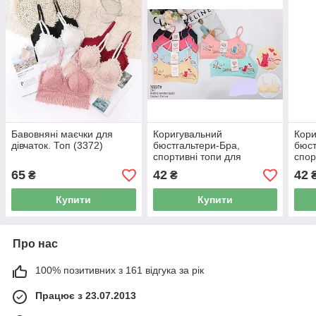
Бавовняні маєчки для
Коригувальний
Кори
дівчаток. Топ (3372)
бюстгальтери-Бра,
бюст
спортивні топи для
спор
дівчаток Підлітків (6135)
дівч
65
42
42
₴
₴
Купити
Купити
Про нас
100% позитивних з 161 відгука за рік
Працює з 23.07.2013