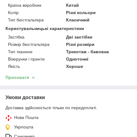
Країна виробник
Китай
Колір
Різні кольори
Тип бюстгальтера
Класичний
Користувальницькі характеристики
Застібка
Дві застібки
Розмір бюстгальтера
Різні розміри
Тип тканини
Трикотаж - бавовна
Візерунки і принти
Однотонні
Якість
Хороше
Приховати
Умови доставки
Доставка здійснюється тільки по передоплаті.
Нова Пошта
Укрпошта
Самовивіз