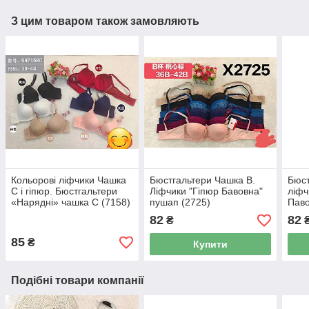
З цим товаром також замовляють
Кольорові ліфчики Чашка
Бюстгальтери Чашка B.
Бюст
С і гіпюр. Бюстгальтери
Ліфчики "Гіпюр Бавовна"
ліфч
«Нарядні» чашка С (7158)
пушап (2725)
Паво
(270
82
82
₴
85
₴
Купити
Подібні товари компанії