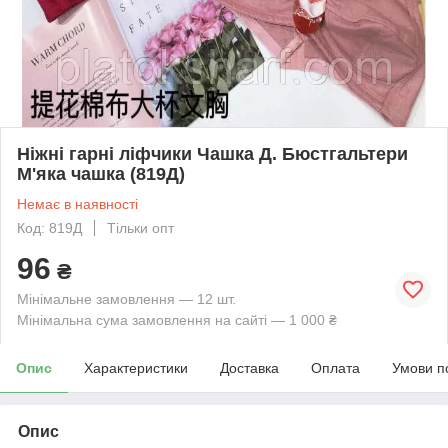
Ніжні гарні ліфчики Чашка Д. Бюстгальтери
М'яка чашка (819Д)
Немає в наявності
Код: 819Д
Тільки опт
96
₴
Мінімальне замовлення — 12 шт.
Мінімальна сума замовлення на сайті — 1 000 ₴
Опис
Характеристики
Доставка
Оплата
Умови п
Опис