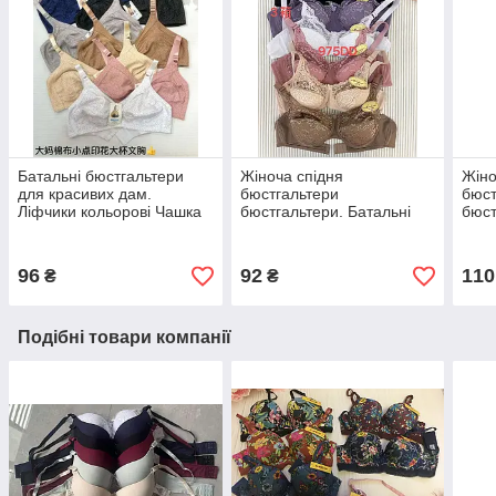
Батальні бюстгальтери
Жіноча спідня
Жіно
для красивих дам.
бюстгальтери
бюст
Ліфчики кольорові Чашка
бюстгальтери. Батальні
бюст
Д (812)
ліфчики Топ Чашка Д
ліфч
«Бавовняні» (975D)
Д (1
96
92
110
₴
₴
Подібні товари компанії