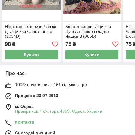
Ніжні гарні ліфчики Чашка
Бюстгальтери. Ліфчики
Ніжн
Д. Ліфчики чашка, гіпюр
Пуш Ап Гіпюр і гладка
Чашк
(1034D)
Чашка В (905В)
Бюст
«Наб
98
75
75
₴
₴
Купити
Купити
Про нас
100% позитивних з 161 відгука за рік
Працює з 23.07.2013
м. Одеса
Промрынок 7 км, гора 4369, Одеса, Україна
Контакти
Сьогодні вихідний