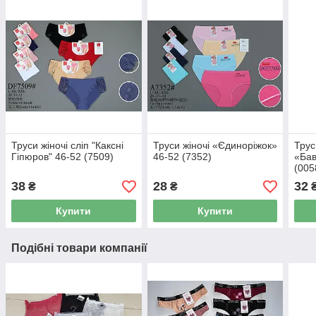
Труси жіночі сліп "Каксні
Труси жіночі «Єдиноріжок»
Трус
Гіпюров" 46-52 (7509)
46-52 (7352)
«Бав
(005
38
28
32
₴
₴
Купити
Купити
Подібні товари компанії