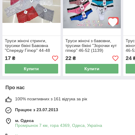
Труси жіночі стринги,
Труси жіночі з бавовни,
Трус
трусики бікіні Бавовна
трусики бікіні "Зорочки кут
жіно
"Спереду Гіпюр" 44-48
гіпюр" 46-52 (1139)
46-5
17
22
24
₴
₴
Купити
Купити
Про нас
100% позитивних з 161 відгука за рік
Працює з 23.07.2013
м. Одеса
Промрынок 7 км, гора 4369, Одеса, Україна