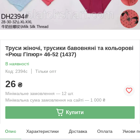
Труси жіночі, трусики бавовняні та кольорові
«Рюш Гіпюр» 46-52 (1437)
В наявності
Код: 2394с
Тільки опт
26
₴
Мінімальне замовлення — 12 шт.
Мінімальна сума замовлення на сайті — 1 000 ₴
Купити
Опис
Характеристики
Доставка
Оплата
Умови п