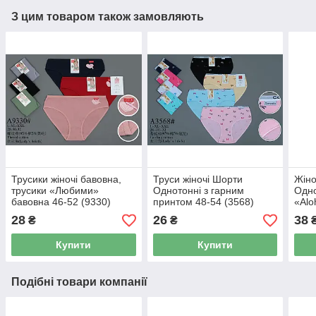
З цим товаром також замовляють
Трусики жіночі бавовна,
Труси жіночі Шорти
Жіно
трусики «Любими»
Однотонні з гарним
Одно
бавовна 46-52 (9330)
принтом 48-54 (3568)
«Alo
28
26
38
₴
₴
Купити
Купити
Подібні товари компанії