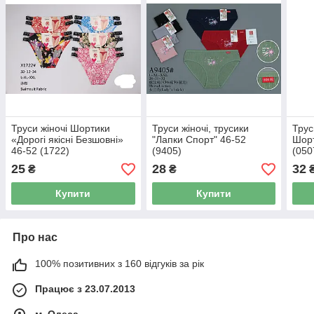
Труси жіночі Шортики
Труси жіночі, трусики
Трус
«Дорогі якісні Безшовні»
"Лапки Спорт" 46-52
Шорт
46-52 (1722)
(9405)
(050
25
28
32
₴
₴
Купити
Купити
Про нас
100% позитивних з 160 відгуків за рік
Працює з 23.07.2013