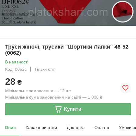
Труси жіночі, трусики "Шортики Лапки" 46-52
(0062)
В наявності
Код: 0062с
Тільки опт
28
₴
Мінімальне замовлення — 12 шт.
Мінімальна сума замовлення на сайті — 1 000 ₴
Купити
Опис
Характеристики
Доставка
Оплата
Умови п