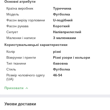
Основні атрибути
Країна виробник
Туреччина
Модель
Футболка
Фасон вирізу горловини
U-подібний
Фасон рукава
Короткий
Силует
Напівприлеглий
Малюнки і написи
З малюнками
Користувальницькі характеристики
Колір
різні
Візерунки і принти
Різні узори і кольори
Тип тканини
бавовна
Стиль
Футболка
Розмір чоловічого одягу
46-54
(UA)
Приховати
Умови доставки