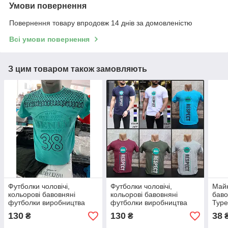
Умови повернення
Повернення товару впродовж 14 днів за домовленістю
Всі умови повернення
З цим товаром також замовляють
Футболки чоловічі,
Футболки чоловічі,
Майк
кольорові бавовняні
кольорові бавовняні
баво
футболки виробництва
футболки виробництва
Туре
Туреччини
Туреччини
130
130
38
₴
₴