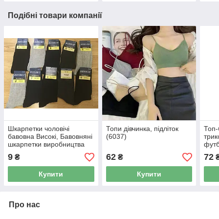
Подібні товари компанії
Шкарпетки чоловічі
Топи дівчинка, підліток
Топ-
бавовна Високі, Бавовняні
(6037)
трик
шкарпетки виробництва
футб
Україна Стрейч-Лікра
9
62
72
₴
₴
Купити
Купити
Про нас