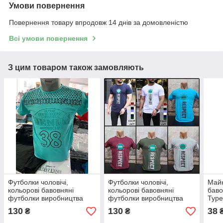
Умови повернення
Повернення товару впродовж 14 днів за домовленістю
Всі умови повернення
З цим товаром також замовляють
Футболки чоловічі,
Футболки чоловічі,
Майк
кольорові бавовняні
кольорові бавовняні
баво
футболки виробництва
футболки виробництва
Туре
Туреччини
Туреччини
130
130
38
₴
₴