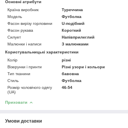
Основні атрибути
Країна виробник
Туреччина
Модель
Футболка
Фасон вирізу горловини
U-подібний
Фасон рукава
Короткий
Силует
Напівприлеглий
Малюнки і написи
З малюнками
Користувальницькі характеристики
Колір
різні
Візерунки і принти
Різні узори і кольори
Тип тканини
бавовна
Стиль
Футболка
Розмір чоловічого одягу
46-54
(UA)
Приховати
Умови доставки