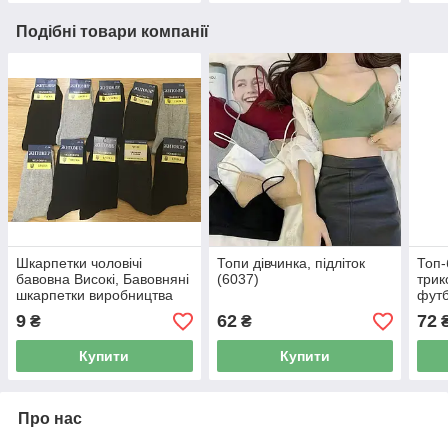
Подібні товари компанії
Шкарпетки чоловічі
Топи дівчинка, підліток
Топ-
бавовна Високі, Бавовняні
(6037)
трик
шкарпетки виробництва
футб
Україна Стрейч-Лікра
9
62
72
₴
₴
Купити
Купити
Про нас