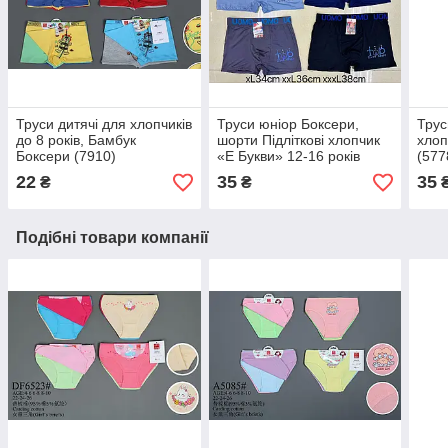
Труси дитячі для хлопчиків
Труси юніор Боксери,
Трус
до 8 років, Бамбук
шорти Підліткові хлопчик
хлоп
Боксери (7910)
«Е Букви» 12-16 років
(577
(0008)
22
35
35
₴
₴
Подібні товари компанії