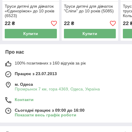
Труси дитячі для дівчаток
Труси дитячі для дівчаток
Трус
«Єдиноріжок» до 10 років
"Сліпи" до 10 років (5085)
трус
(6523)
Коль
10 р
22
22
22
₴
₴
Купити
Купити
Про нас
100% позитивних з 160 відгуків за рік
Працює з 23.07.2013
м. Одеса
Промрынок 7 км, гора 4369, Одеса, Україна
Контакти
Сьогодні працює з 09:00 до 16:00
Показати весь графік роботи