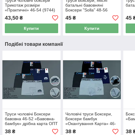
Труси чоловічі боксери
Труси Боксери, якісні
Трус
Трикотаж розміри
батальні бавовняні
бата
«Практичні» 46-54 (9744)
Боксери "Solla" 48-56
(1656)
43,50
45
45
₴
₴
Купити
Купити
Подібні товари компанії
Труси чоловічі Боксери
Чоловічі труси Боксери,
Бокс
бавовна 46-52 «Бавовна-
Боксери бамбук
«Бам
бамбук» дрібна карта ОПТ
«Окантування Карта» 46-
(1215)
54 (3420)
38
38
38
₴
₴