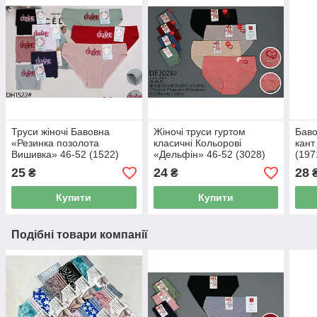
Труси жіночі Бавовна
Жіночі труси гуртом
Баво
«Резинка позолота
класичні Кольорові
кант
Вишивка» 46-52 (1522)
«Дельфін» 46-52 (3028)
(197
25
24
28
₴
₴
Купити
Купити
Подібні товари компанії