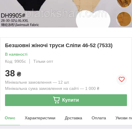
Безшовні жіночі труси Сліпи 46-52 (7533)
В наявності
Код: 9905с
Тільки опт
38
₴
Мінімальне замовлення — 12 шт.
Мінімальна сума замовлення на сайті — 1 000 ₴
Купити
Опис
Характеристики
Доставка
Оплата
Умови п