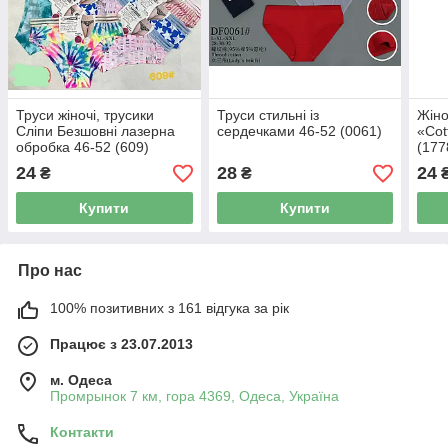
Труси жіночі, трусики
Труси стильні із
Жіно
Сліпи Безшовні лазерна
сердечками 46-52 (0061)
«Cot
обробка 46-52 (609)
(177
24
28
24
₴
₴
Купити
Купити
Про нас
100% позитивних з 161 відгука за рік
Працює з 23.07.2013
м. Одеса
Промрынок 7 км, гора 4369, Одеса, Україна
Контакти