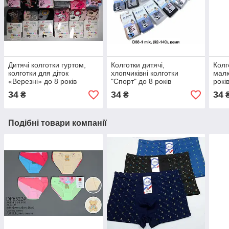
Дитячі колготки гуртом,
Колготки дитячі,
Колг
колготки для діток
хлопчиківні колготки
мал
«Верезні» до 8 років
"Спорт" до 8 років
рокі
(0803)
34
34
34
₴
₴
Подібні товари компанії