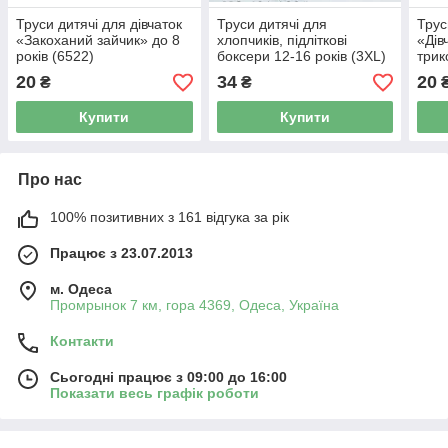
Труси дитячі для дівчаток
Труси дитячі для
Трус
«Закоханий зайчик» до 8
хлопчиків, підліткові
«Дів
років (6522)
боксери 12-16 років (3XL)
трик
20
34
20
₴
₴
Купити
Купити
Про нас
100% позитивних з 161 відгука за рік
Працює з 23.07.2013
м. Одеса
Промрынок 7 км, гора 4369, Одеса, Україна
Контакти
Сьогодні працює з 09:00 до 16:00
Показати весь графік роботи