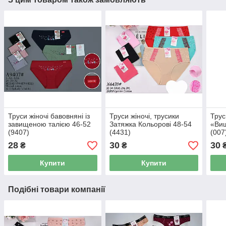
Труси жіночі бавовняні із
Труси жіночі, трусики
Трус
завищеною талією 46-52
Затяжка Кольорові 48-54
«Виш
(9407)
(4431)
(007
28
30
30
₴
₴
Купити
Купити
Подібні товари компанії