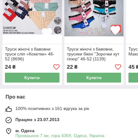
Труси жіночі з бавовни
Труси жіночі з бавовни,
Трус
труси сліп «Кокетки» 46-
трусики бікіні "Зорочки кут
Макс
52 (8696)
гіпюр" 46-52 (1139)
24
22
45
₴
₴
Купити
Купити
Про нас
100% позитивних з 161 відгука за рік
Працює з 23.07.2013
м. Одеса
Промрынок 7 км, гора 4369, Одеса, Україна