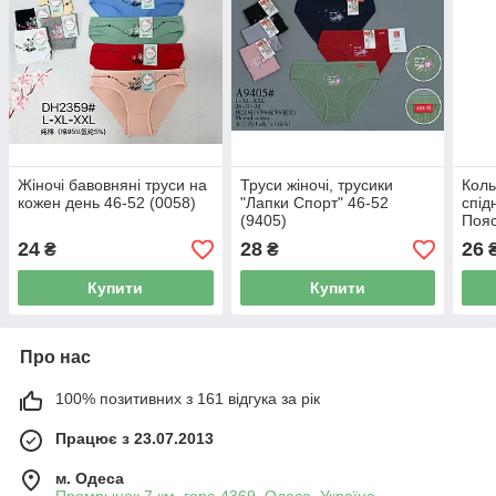
Жіночі бавовняні труси на
Труси жіночі, трусики
Коль
кожен день 46-52 (0058)
"Лапки Спорт" 46-52
спід
(9405)
Пояс
24
28
26
₴
₴
Купити
Купити
Про нас
100% позитивних з 161 відгука за рік
Працює з 23.07.2013
м. Одеса