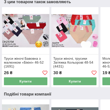
З цим товаром також замовляють
Труси жіночі Бавовна з
Труси жіночі, трусики
Моло
малюнком «Бікіні» 46-52
Затяжка Кольорові 48-54
жіно
(1691)
(4431)
46-5
26
30
19
₴
₴
Купити
Купити
Подібні товари компанії