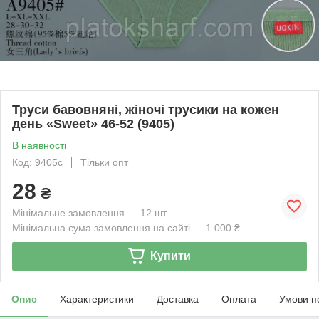
Труси бавовняні, жіночі трусики на кожен
день «Sweet» 46-52 (9405)
В наявності
Код: 9405с
Тільки опт
28
₴
Мінімальне замовлення — 12 шт.
Мінімальна сума замовлення на сайті — 1 000 ₴
Купити
Опис
Характеристики
Доставка
Оплата
Умови п