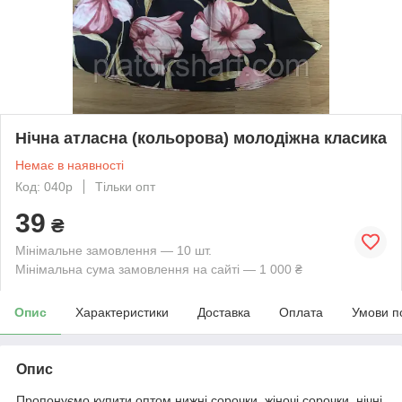
Нічна атласна (кольорова) молодіжна класика
Немає в наявності
Код: 040р
Тільки опт
39
₴
Мінімальне замовлення — 10 шт.
Мінімальна сума замовлення на сайті — 1 000 ₴
Опис
Характеристики
Доставка
Оплата
Умови п
Опис
Пропонуємо купити оптом нижні сорочки, жіночі сорочки, нічні