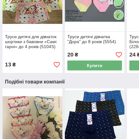
Труси дитячі для дівчаток
Труси дитячі дівчатка
Трус
шортики з бавовни «Самі
"Дора" до 8 років (5554)
Біло
гарні» до 4 років (5104S)
(228
20
24
₴
13
₴
Купити
Подібні товари компанії