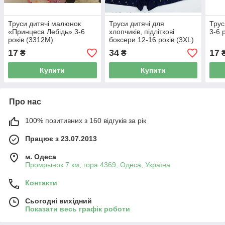
Труси дитячі малюнок
Труси дитячі для
Трус
«Принцеса Лебідь» 3-6
хлопчиків, підліткові
3-6 
років (3312М)
боксери 12-16 років (3XL)
17
34
17
₴
₴
Купити
Купити
Про нас
100% позитивних з 160 відгуків за рік
Працює з 23.07.2013
м. Одеса
Промрынок 7 км, гора 4369, Одеса, Україна
Контакти
Сьогодні вихідний
Показати весь графік роботи