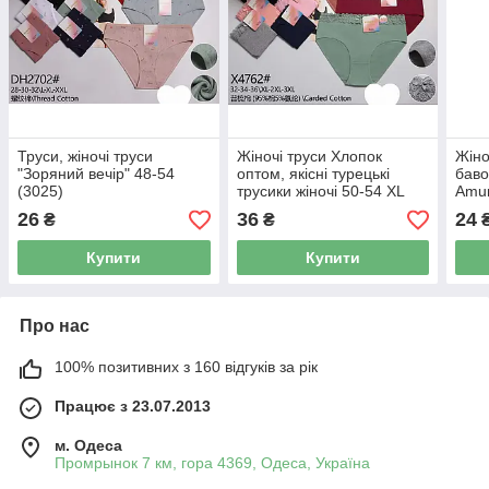
Труси, жіночі труси
Жіночі труси Хлопок
Жіно
"Зоряний вечір" 48-54
оптом, якісні турецькі
баво
(3025)
трусики жіночі 50-54 XL
Amur
(3079)
26
36
24
₴
₴
Купити
Купити
Про нас
100% позитивних з 160 відгуків за рік
Працює з 23.07.2013
м. Одеса
Промрынок 7 км, гора 4369, Одеса, Україна