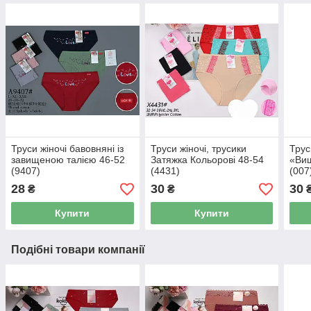
Труси жіночі бавовняні із
Труси жіночі, трусики
Трус
завищеною талією 46-52
Затяжка Кольорові 48-54
«Виш
(9407)
(4431)
(007
28
30
30
₴
₴
Купити
Купити
Подібні товари компанії